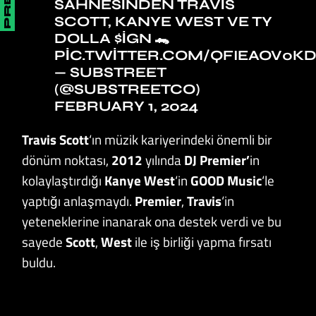
SAHNESINDEN TRAVIS
SCOTT, KANYE WEST VE TY
DOLLA
$IGN
🐊
PIC.TWITTER.COM/QFIEAOV0K
— SUBSTREET
(@SUBSTREETCO)
FEBRUARY 1, 2024
Travis Scott
‘ın müzik kariyerindeki önemli bir
dönüm noktası,
2012
yılında
DJ Premier’
in
kolaylaştırdığı
Kanye West
‘in
GOOD Music
‘le
yaptığı anlaşmaydı.
Premier
,
Travis
‘in
yeteneklerine inanarak ona destek verdi ve bu
sayede
Scott
,
West
ile iş birliği yapma fırsatı
buldu.