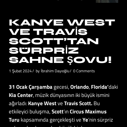
KANYE WEST
VE TRAVIS
SCOTT’TAN
SÜRPRIZ
SAHNE ŞOVU!
1 Şubat 2024
by
İbrahim Dayıoğlu
0 Comments
31 Ocak Çarşamba
gecesi,
Orlando
,
Florida’
daki
Kia Center
, müzik dünyasının iki büyük ismini
ağırladı:
Kanye West
ve
Travis Scott.
Bu
etkileyici buluşma,
Scott
‘ın
Circus Maximus
Turu
kapsamında gerçekleşti ve
Ye
‘nin sürpriz