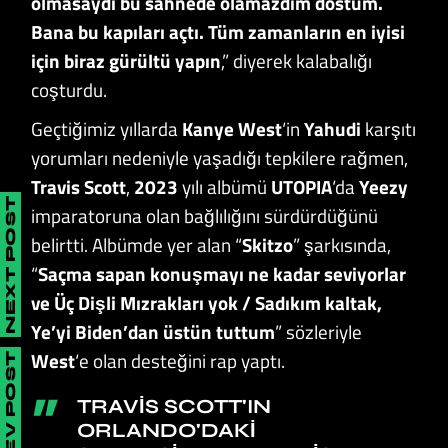
olmasaydı bu sahnede olamazdım dostum.
Bana bu kapıları açtı. Tüm zamanların en iyisi
için biraz gürültü yapın
,” diyerek kalabalığı
coşturdu.
Geçtiğimiz yıllarda
Kanye West
‘in
Yahudi
karşıtı
yorumları nedeniyle yaşadığı tepkilere rağmen,
Travis Scott
,
2023
yılı albümü
UTOPIA
‘da
Yeezy
NEXT POST
imparatoruna olan bağlılığını sürdürdüğünü
belirtti. Albümde yer alan “
Skitzo
” şarkısında,
“
Saçma sapan konuşmayı ne kadar seviyorlar
ve Üç Dişli Mızrakları yok / Sadıkım kaltak,
Ye’yi
Biden’dan üstün tuttum
” sözleriyle
West
‘e olan desteğini rap yaptı.
PREV POST
TRAVIS SCOTT'IN
ORLANDO'DAKI