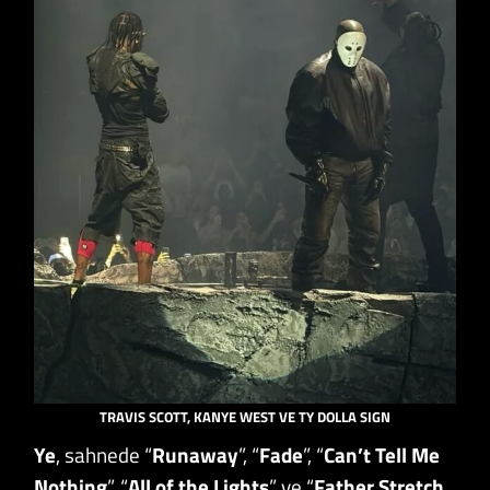
TRAVIS SCOTT, KANYE WEST VE TY DOLLA SIGN
Ye
, sahnede “
Runaway
”, “
Fade
”, “
Can’t Tell Me
Nothing
”, “
All of the Lights
” ve “
Father Stretch