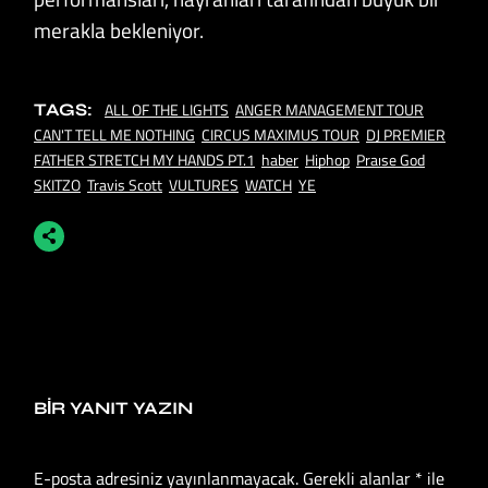
merakla bekleniyor.
ALL OF THE LIGHTS
ANGER MANAGEMENT TOUR
TAGS:
CAN'T TELL ME NOTHING
CIRCUS MAXIMUS TOUR
DJ PREMIER
FATHER STRETCH MY HANDS PT.1
haber
Hiphop
Praıse God
SKITZO
Travis Scott
VULTURES
WATCH
YE
BIR YANIT YAZIN
E-posta adresiniz yayınlanmayacak.
Gerekli alanlar
*
ile