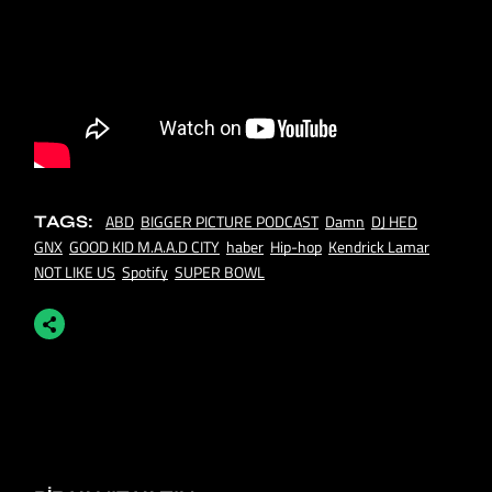
ABD
BIGGER PICTURE PODCAST
Damn
DJ HED
TAGS:
GNX
GOOD KID M.A.A.D CITY
haber
Hip-hop
Kendrick Lamar
NOT LIKE US
Spotify
SUPER BOWL