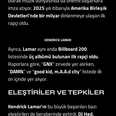
olarak müzik dünyasında da önemli başarılara
imza atıyor.
2025
yılı itibarıyla
Amerika Birleşik
Devletleri’nde bir milyar
dinlenmeye ulaşan ilk
rapçi oldu.
KENDRICK LAMAR
Ayrıca,
Lamar
aynı anda
Billboard 200
listesinde
üç albümü bulunan ilk rapçi oldu
.
Raporlara göre, “
GNX
” zirvede yer alırken,
“
DAMN
.” ve “
good kid, m.A.A.d city
” listede ilk
on içinde yer alıyor.
ELEŞTIRILER VE TEPKILER
Kendrick
Lamar’ın
bu büyük başarıları bazı
eleştirileri de beraberinde getirdi.
DJ Hed,