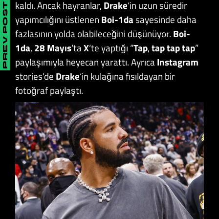
kaldı. Ancak hayranlar,
Drake
‘in uzun süredir
PREV POST
yapımcılığını üstlenen
Boi-1da
sayesinde daha
fazlasının yolda olabileceğini düşünüyor.
Boi-
1da
,
28 Mayıs
‘ta
X
‘te yaptığı “
Tap
,
tap
tap tap
”
paylaşımıyla heyecan yarattı. Ayrıca
Instagram
stories’de
Drake
‘in kulağına fısıldayan bir
fotoğraf paylaştı.