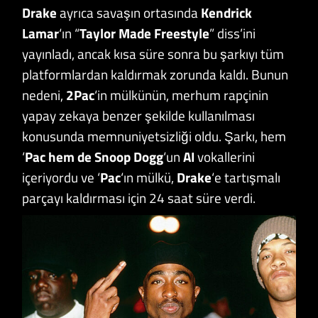
Drake
ayrıca savaşın ortasında
Kendrick
Lamar
‘ın “
Taylor Made Freestyle
” diss’ini
yayınladı, ancak kısa süre sonra bu şarkıyı tüm
platformlardan kaldırmak zorunda kaldı. Bunun
nedeni,
2Pac
‘in mülkünün, merhum rapçinin
yapay zekaya benzer şekilde kullanılması
konusunda memnuniyetsizliği oldu. Şarkı, hem
‘
Pac hem de Snoop Dogg
‘un
AI
vokallerini
içeriyordu ve ‘
Pac
‘ın mülkü,
Drake
‘e tartışmalı
parçayı kaldırması için 24 saat süre verdi.