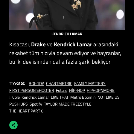
KENDRICK LAMAR
Kısacası,
Drake
ve
Kendrick Lamar
arasındaki
rekabet tüm hızıyla devam ediyor ve hayranlar,
bu iki dev isimden daha fazla şarkı bekliyor.
BOI-1DA
CHARTMETRIC
FAMILY MATTERS
TAGS:
FIRST PERSON SHOOTER
Future
HİP-HOP
HIPHOPNMORE
J. Cole
Kendrick Lamar
LIKE THAT
Metro Boomin
NOT LIKE US
PUSH UPS
Spotify
TAYLOR MADE FREESTYLE
THE HEART PART 6