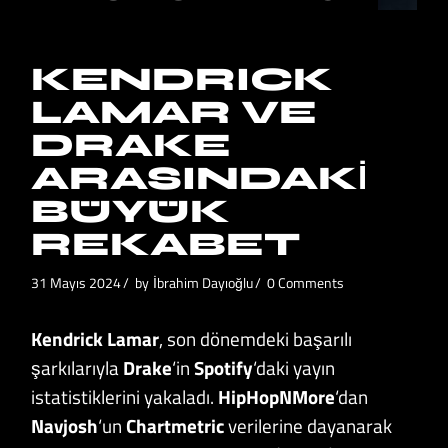
KENDRICK
LAMAR VE
DRAKE
ARASINDAKI
BÜYÜK
REKABET
31 Mayıs 2024
by
İbrahim Dayıoğlu
0 Comments
Kendrick Lamar
, son dönemdeki başarılı
şarkılarıyla
Drake
‘in
Spotify
‘daki yayın
istatistiklerini yakaladı.
HipHopNMore
‘dan
Navjosh
‘un
Chartmetric
verilerine dayanarak