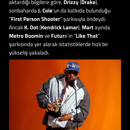
aktardığı bilgilere göre,
Drizzy
(
Drake
),
sonbaharda
J. Cole
‘un da katkıda bulunduğu
“
First
Person Shooter
” şarkısıyla öndeydi.
Ancak
K. Dot
(
Kendrick Lamar
),
Mart
ayında
Metro
Boomin
ve
Futur
e’ın “
Like That
”
şarkısında yer alarak istatistiklerde hızlı bir
yükseliş yakaladı.