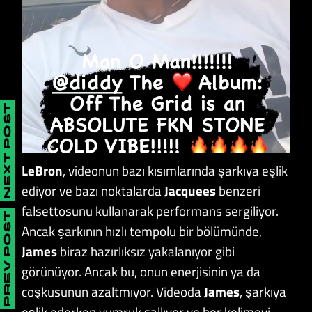
NEXT POST
LeBron
, videonun bazı kısımlarında şarkıya eşlik
ediyor ve bazı noktalarda
Jacquees
benzeri
falsettosunu kullanarak performans sergiliyor.
PREV POST
Ancak şarkının hızlı tempolu bir bölümünde,
James
biraz hazırlıksız yakalanıyor gibi
görünüyor. Ancak bu, onun enerjisinin ya da
coşkusunun azaltmıyor. Videoda
James
, şarkıya
eşlik ederken yumruk sallıyor ve her kelimeyi