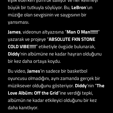
büyük bir tutkuyla söylüyor. Bu,
LeBron
‘un
müziğe olan sevgisinin ve saygısının bir
yansıması.
James
, videonun altyazısına “
Man O Man!!!!!!
”
yazarak ve projeye “
ABSOLUTE FKN STONE
COLD VIBE!!!!!
” etiketiyle övgüde bulunarak,
Diddy
‘nin albümüne ne kadar hayran olduğunu
bir kez daha ortaya koydu.
Bu video,
James
‘in sadece bir basketbol
oyuncusu olmadığını, aynı zamanda gerçek bir
müziksever olduğunu gösteriyor.
Diddy
‘nin “
The
Love Albüm: Off the Grid
“ine verdiği tepki,
albümün ne kadar etkileyici olduğunu bir kez
daha kanıtlıyor.