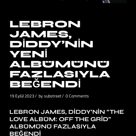
LEBRON
JAMES,
DIDDY’NIN
YENI
ALBÜMÜNÜ
FAZLASIYLA
BEĞENDI
19 Eylül 2023
by
substreet
0 Comments
LEBRON JAMES, DIDDY’NIN “THE
LOVE ALBÜM: OFF THE GRID”
ALBÜMÜNÜ FAZLASIYLA
BEĞENDI