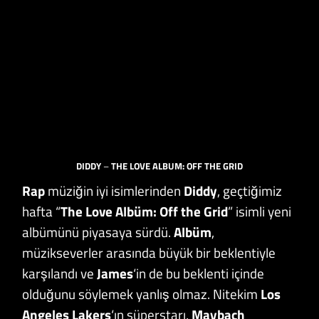
DIDDY
–
THE LOVE ALBUM: OFF THE GRID
Rap
müziğin iyi isimlerinden
Diddy
, geçtiğimiz
hafta “
The Love Albüm: Off the Grid
” isimli yeni
albümünü piyasaya sürdü.
Albüm
,
müzikseverler arasında büyük bir beklentiyle
karşılandı ve
James
‘in de bu beklenti içinde
olduğunu söylemek yanlış olmaz. Nitekim
Los
Angeles Lakers
‘ın süperstarı,
Maybach