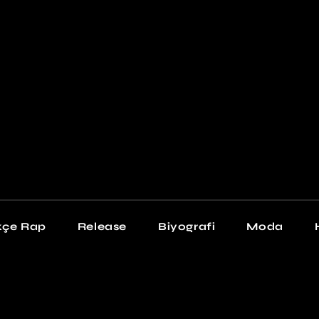
Newschool
Snea
Stil
kçe Rap
Release
Biyografi
Moda
chool
Sneakers
Stil