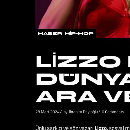
HABER
HIP-HOP
LIZZO
DÜNY
ARA V
28 Mart 2024
by
İbrahim Dayıoğlu
0 Comments
Ünlü şarkıcı ve söz yazarı
Lizzo
, sosyal m