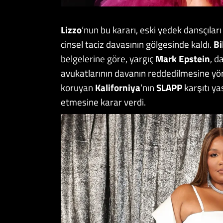
Lizzo
‘nun bu kararı, eski yedek dansçıları
cinsel taciz davasının gölgesinde kaldı.
Bi
belgelerine göre, yargıç
Mark Epstein
, d
avukatlarının davanın reddedilmesine yöne
koruyan
Kaliforniya
‘nın
SLAPP
karşıtı ya
etmesine karar verdi.