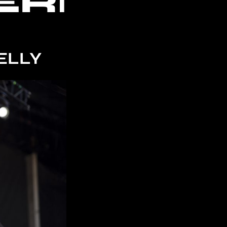
ERI
ELLY