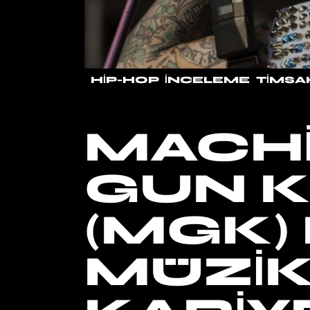
HIP-HOP
İNCELEME
TIMSA
MACH
GUN K
(MGK)
MÜZI