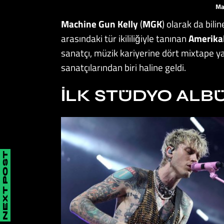
Ma
Machine Gun Kelly
(
MGK
) olarak da bili
arasındaki tür ikililiğiyle tanınan
Amerikal
sanatçı, müzik kariyerine dört mixtape y
sanatçılarından biri haline geldi.
İLK STÜDYO AL
NEXT POST