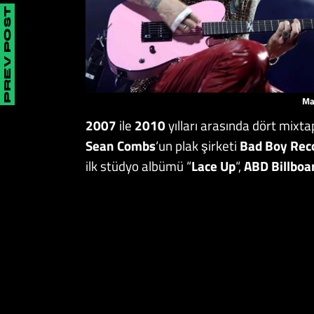
PREV POST
Ma
2007
ile
2010
yılları arasında dört mix
Sean Combs
‘un plak şirketi
Bad Boy Rec
ilk stüdyo albümü “
Lace Up
“,
ABD Billboa