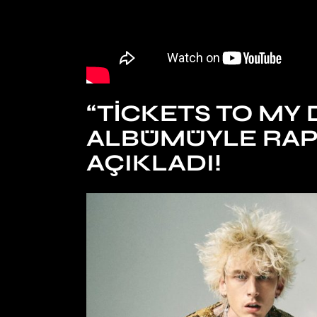
“TICKETS TO MY
ALBÜMÜYLE RAP’I
AÇIKLADI!