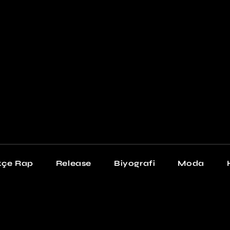
Newschool
Snea
Stil
kçe Rap
Release
Biyografi
Moda
chool
Sneakers
Stil