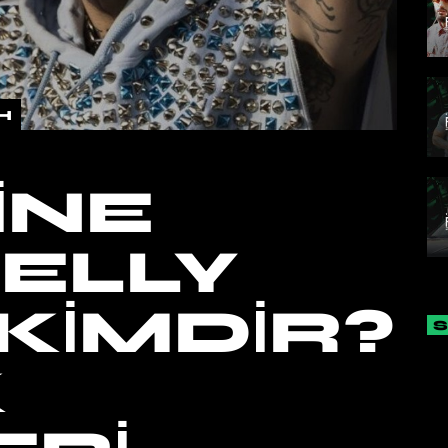
H
INE
ELLY
 KIMDIR?
K