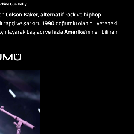
chine Gun Kelly
nen
Colson Baker
,
alternatif rock
ve
hiphop
ı
rapçi ve şarkıcı.
1990
doğumlu olan bu yetenekli
ayınlayarak başladı ve hızla
Amerika
‘nın en bilinen
BÜMÜ