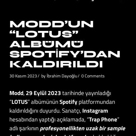
MODD’UN
“LOTUS”
ALBÜMÜ
SPOTIFY’DAN
KALDIRILDI
30 Kasım 2023
by
İbrahim Dayıoğlu
0 Comments
Modd
,
29 Eylül 2023
tarihinde yayınladığı
“
LOTUS
” albümünün
Spotify
platformundan
kaldırıldığını duyurdu. Sanatçı,
Instagram
hesabından yaptığı açıklamada, “
Trap Phone
”
adlı şarkının
profesyonellikten uzak bir sample