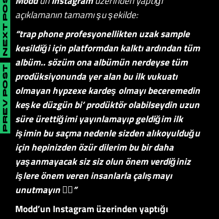
NEXT POST
Modd
‘un
Instagram
üzerinden yaptığı
açıklamanın tamamı şu şekilde:
“trap phone profesyonellikten uzak sample
kesildiği için platformdan kalktı ardından tüm
albüm.. sözüm ona albümün nerdeyse tüm
PREV POST
prodüksiyonunda yer alan bu ilk vukuatı
olmayan hypzexe kardeş olmayı beceremedin
keşke düzgün bi’ prodüktör olabilseydin uzun
süre ürettiğimi yayınlamayıp geldiğim ilk
işimin bu saçma nedenle sizden alıkoyulduğu
için hepinizden özür dilerim bu bir daha
yaşanmayacak siz siz olun önem verdiğiniz
işlere önem veren insanlarla çalışmayı
unutmayın ✌🏼”
Modd’un Instagram üzerinden yaptığı