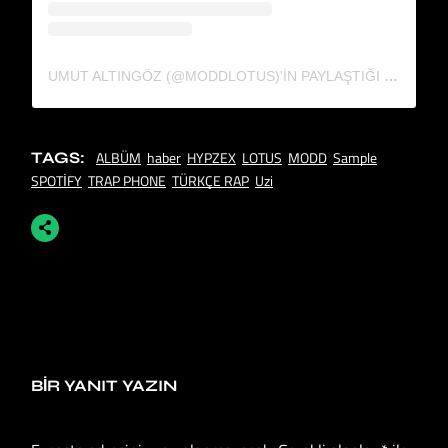
UMUT ALTINGÖZ (@MODDLOTUS)'IN PAYLAŞTIĞI BIR GÖNDERI
ALBÜM
haber
HYPZEX
LOTUS
MODD
Sample
TAGS:
SPOTİFY
TRAP PHONE
TÜRKÇE RAP
Uzi
BIR YANIT YAZIN