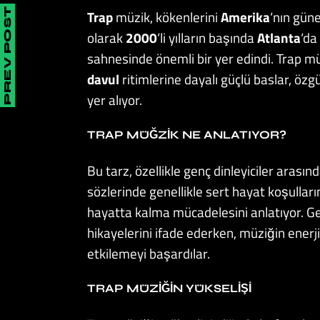
PREV POST
Trap
müzik, kökenlerini
Amerika
‘nın güne
olarak
2000
‘li yılların başında
Atlanta
‘da
sahnesinde önemli bir yer edindi. Trap müz
davul
ritimlerine dayalı güçlü baslar, özg
yer alıyor.
TRAP MÜĞZIK NE ANLATIYOR?
Bu tarz, özellikle genç dinleyiciler arasın
sözlerinde genellikle sert hayat koşullar
hayatta kalma mücadelesini anlatıyor. Gen
hikayelerini ifade ederken, müziğin enerji
etkilemeyi başardılar.
TRAP MÜZIĞIN YÜKSELIŞI