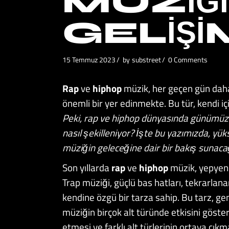
MÜZIĞ
GELIŞI
15 Temmuz 2023
by
substreet
0 Comments
Rap
ve
hiphop
müzik, her geçen gün dah
önemli bir yer edinmekte. Bu tür, kendi iç
Peki, rap ve hiphop dünyasında günümüzd
nasıl şekilleniyor? İşte bu yazımızda, yü
müziğin geleceğine dair bir bakış sunaca
Son yıllarda
rap
ve
hiphop
müzik, yepyeni 
Trap müziği, güçlü bas hatları, tekrarlan
kendine özgü bir tarza sahip. Bu tarz, gen
müziğin birçok alt türünde etkisini göste
etmesi ve farklı alt türlerinin ortaya çıkm