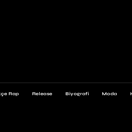
Newschool
Snea
Stil
kçe Rap
Release
Biyografi
Moda
chool
Sneakers
Stil