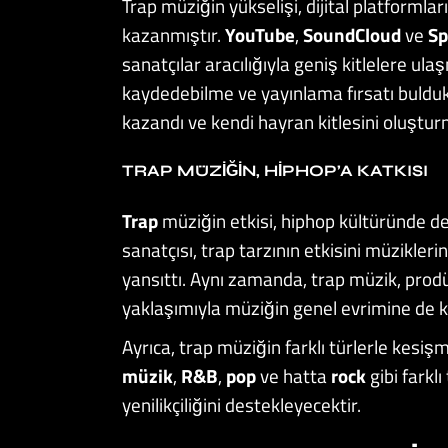
Trap müziğin yükselişi, dijital platformla
kazanmıştır.
YouTube
,
SoundCloud
ve
Sp
sanatçılar aracılığıyla geniş kitlelere ula
kaydedebilme ve yayınlama fırsatı buldukl
kazandı ve kendi hayran kitlesini oluştur
TRAP MÜZIĞIN, HIPHOP’A KATKISI
Trap
müziğin etkisi, hiphop kültüründe de 
sanatçısı, trap tarzının etkisini müzikle
yansıttı. Aynı zamanda, trap müzik, prodük
yaklaşımıyla müziğin genel evrimine de k
Ayrıca, trap müziğin farklı türlerle kesiş
müzik
,
R&B
,
pop
ve hatta
rock
gibi farklı
yenilikçiliğini destekleyecektir.