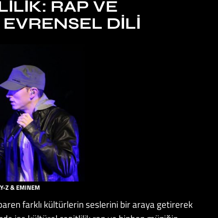
ILIK: RAP VE
 EVRENSEL DILI
AY-Z & EMINEM
en farklı kültürlerin seslerini bir araya getirerek