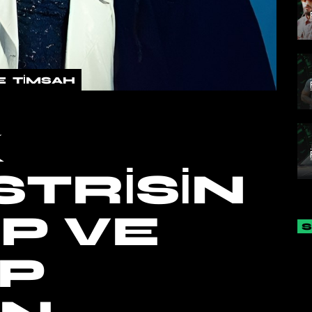
E
TIMSAH
K
TRISIN
AP VE
OP