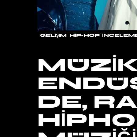
GELIŞIM
HIP-HOP
İNCELEM
MÜZI
ENDÜS
DE, R
HIPH