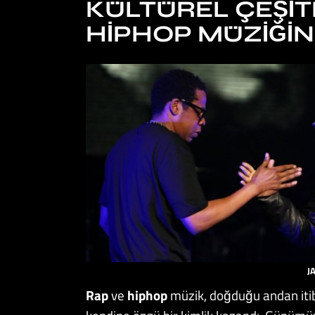
KÜLTÜREL ÇEŞITL
HIPHOP MÜZIĞIN
J
Rap
ve
hiphop
müzik, doğduğu andan itibar