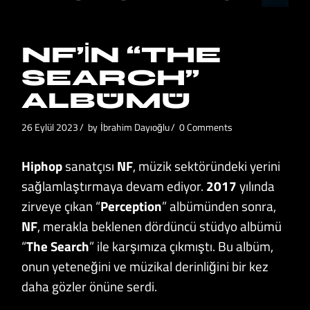
NF’IN “THE
SEARCH”
ALBÜMÜ
26 Eylül 2023
by
İbrahim Dayıoğlu
0 Comments
Hiphop
sanatçısı
NF
, müzik sektöründeki yerini
sağlamlaştırmaya devam ediyor.
2017
yılında
zirveye çıkan “
Perception
” albümünden sonra,
NF
, merakla beklenen dördüncü stüdyo albümü
“
The Search
” ile karşımıza çıkmıştı. Bu albüm,
onun yeteneğini ve müzikal derinliğini bir kez
daha gözler önüne serdi.