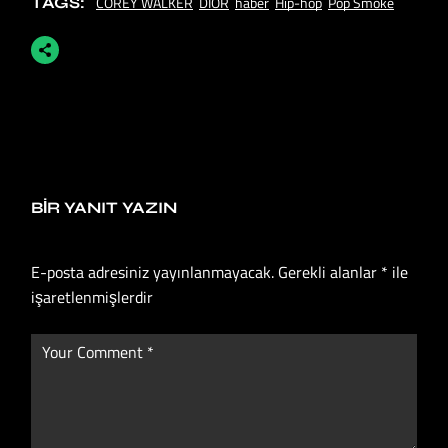
COREY WALKER
DIOR
haber
Hip-hop
Pop Smoke
TAGS:
BIR YANIT YAZIN
E-posta adresiniz yayınlanmayacak.
Gerekli alanlar
*
ile
işaretlenmişlerdir