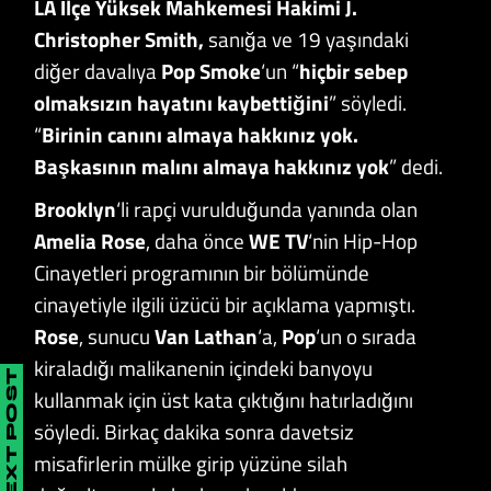
LA İlçe Yüksek Mahkemesi Hakimi J.
Christopher Smith,
sanığa ve 19 yaşındaki
diğer davalıya
Pop Smoke
‘un “
hiçbir sebep
olmaksızın hayatını kaybettiğini
” söyledi.
“
Birinin canını almaya hakkınız yok.
Başkasının malını almaya hakkınız yok
” dedi.
Brooklyn
‘li rapçi vurulduğunda yanında olan
Amelia Rose
, daha önce
WE TV
‘nin Hip-Hop
Cinayetleri programının bir bölümünde
cinayetiyle ilgili üzücü bir açıklama yapmıştı.
Rose
, sunucu
Van Lathan
‘a,
Pop
‘un o sırada
kiraladığı malikanenin içindeki banyoyu
NEXT POST
kullanmak için üst kata çıktığını hatırladığını
söyledi. Birkaç dakika sonra davetsiz
misafirlerin mülke girip yüzüne silah