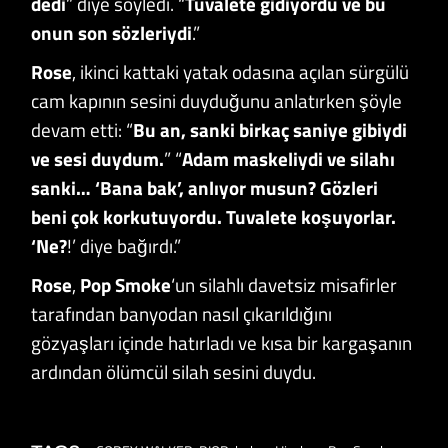
dedi
” diye söyledi. “
Tuvalete gidiyordu ve bu
onun son sözleriydi
.”
Rose
, ikinci kattaki yatak odasına açılan sürgülü
cam kapının sesini duyduğunu anlatırken şöyle
devam etti: “
Bu an, sanki birkaç saniye gibiydi
ve sesi duydum.
” “
Adam maskeliydi ve silahı
sanki… ‘Bana bak’, anlıyor musun? Gözleri
beni çok korkutuyordu. Tuvalete koşuyorlar.
‘Ne?
!’ diye bağırdı.”
Rose
,
Pop Smoke
‘un silahlı davetsiz misafirler
tarafından banyodan nasıl çıkarıldığını
gözyaşları içinde hatırladı ve kısa bir kargaşanın
ardından ölümcül silah sesini duydu.