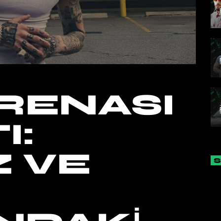
RENASI
I:
Z VE