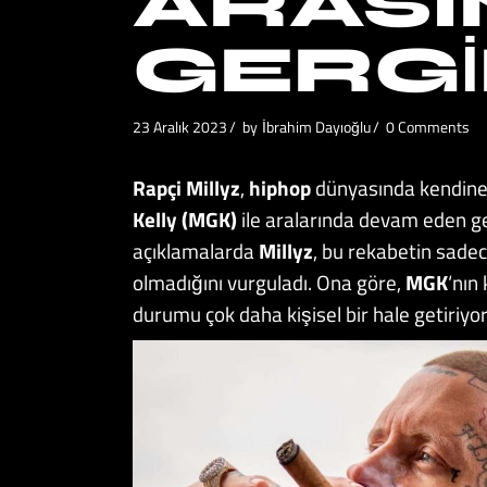
ARASI
GERGI
23 Aralık 2023
by
İbrahim Dayıoğlu
0 Comments
Rapçi Millyz
,
hiphop
dünyasında kendine 
Kelly (MGK)
ile aralarında devam eden g
açıklamalarda
Millyz
, bu rekabetin sade
olmadığını vurguladı. Ona göre,
MGK
‘nın
durumu çok daha kişisel bir hale getiriyor