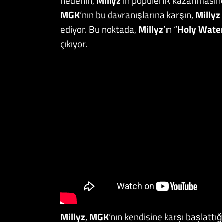
nedenin,
Millyz
‘ın popülerlik kazanması
MGK
‘nın bu davranışlarına karşın,
Millyz
ediyor. Bu noktada,
Millyz
‘ın “
Holy Wate
çıkıyor.
Millyz
,
MGK
‘nın kendisine karşı başlattı