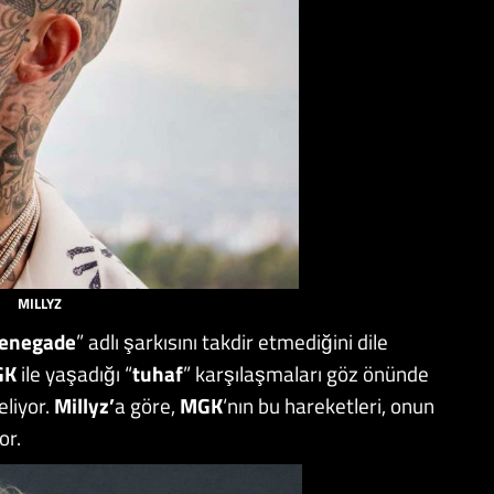
MILLYZ
enegade
” adlı şarkısını takdir etmediğini dile
GK
ile yaşadığı “
tuhaf
” karşılaşmaları göz önünde
liyor.
Millyz’
a göre,
MGK
‘nın bu hareketleri, onun
or.