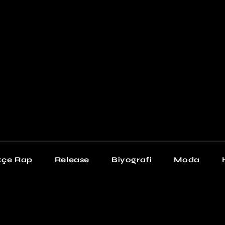
Newschool
Snea
Stil
kçe Rap
Release
Biyografi
Moda
chool
Sneakers
Stil