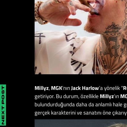
Millyz
,
MGK
‘nın
Jack Harlow
‘a yönelik “
R
NEXT POST
getiriyor. Bu durum, özellikle
Millyz
‘ın
M
bulundurduğunda daha da anlamlı hale ge
gerçek karakterini ve sanatını öne çıkarıy