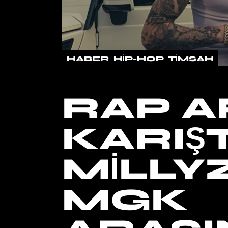
HABER
HIP-HOP
TIMSAH
RAP A
KARIŞT
MILLY
MGK