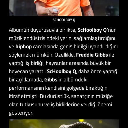
SCHOOLBOY Q
Albümün duyurusuyla birlikte,
ScHoolboy Q’
nun
müzik endüstrisindeki yerini sağlamlaştırdığını
ve
hiphop
camiasında geniş bir ilgi uyandırdığını
söylemek mümkün. Özellikle,
Freddie Gibbs
ile
yaptığı iş birliği, hayranlar arasında büyük bir
heyecan yarattı.
ScHoolboy Q
, daha önce yaptığı
bir açıklamada,
Gibbs
‘in albümdeki
performansının kendisini gölgede bıraktığını
itiraf etmişti. Bu dürüstlük, sanatçının müziğe
olan tutkusunu ve iş birliklerine verdiği önemi
gösteriyor.