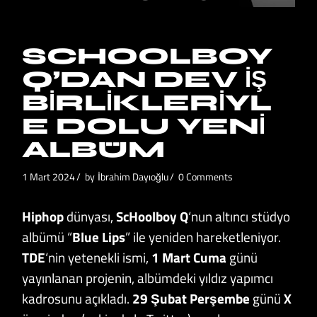
SCHOOLBOY
Q’DAN DEV İŞ
BIRLIKLERIYL
E DOLU YENI
ALBÜM
1 Mart 2024
by
İbrahim Dayıoğlu
0 Comments
Hiphop
dünyası,
ScHoolboy Q
‘nun altıncı stüdyo
albümü “
Blue Lips
” ile yeniden hareketleniyor.
TDE
‘nin yetenekli ismi,
1 Mart Cuma
günü
yayınlanan projenin, albümdeki yıldız yapımcı
kadrosunu açıkladı.
29 Şubat Perşembe
günü
X