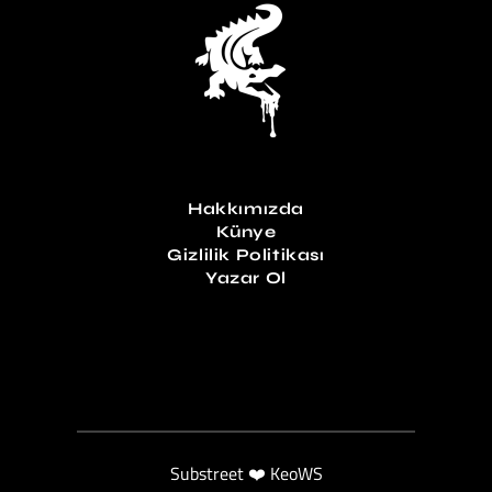
Hakkımızda
Künye
Gizlilik Politikası
Yazar Ol
Substreet ❤️ KeoWS