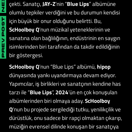
çekti. Sanatçı,
JAY-Z
‘nin “
Blue Lips
” albümüne
olumlu tepkiler verdiğini ve bu durumun kendisi
için büyük bir onur olduğunu belirtti. Bu,
PREV POST
ScHoolboy Q
‘nun müzikal yeteneklerinin ve
sanatına olan bağlılığının, endüstrinin en saygın
isimlerinden biri tarafından da takdir edildiğinin
bir göstergesi.
ScHoolboy Q
‘nun “Blue Lips” albümü,
hipop
dünyasında yankı uyandırmaya devam ediyor.
Yapımcılar, iş birlikleri ve sanatçının kendine has
tarzı ile “
Blue Lips
“,
2024
‘ün en çok konuşulan
albümlerinden biri olmaya aday.
ScHoolboy
Q
‘nun bu projede sergilediği tutku, yenilikçilik ve
dürüstlük, onu sadece bir rapçi olmaktan çıkarıp,
müziğin evrensel dilinde konuşan bir sanatçıya