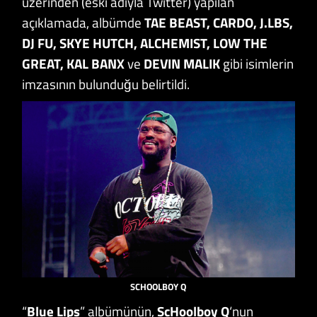
üzerinden (eski adıyla Twitter) yapılan
açıklamada, albümde
TAE BEAST, CARDO, J.LBS,
DJ FU, SKYE HUTCH, ALCHEMIST, LOW THE
GREAT, KAL BANX
ve
DEVIN MALIK
gibi isimlerin
imzasının bulunduğu belirtildi.
SCHOOLBOY Q
“
Blue Lips
” albümünün,
ScHoolboy Q
‘nun