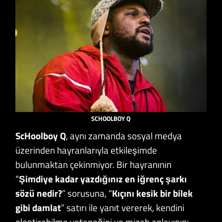
SCHOOLBOY Q
ScHoolboy Q
, aynı zamanda sosyal medya
üzerinden hayranlarıyla etkileşimde
bulunmaktan çekinmiyor. Bir hayranının
“
Şimdiye kadar yazdığınız en iğrenç şarkı
sözü nedir?
” sorusuna, “
Kıçını kesik bir bilek
gibi damlat
” satırı ile yanıt vererek, kendini
eleştirebilme yeteneğini ve mizah anlayışını