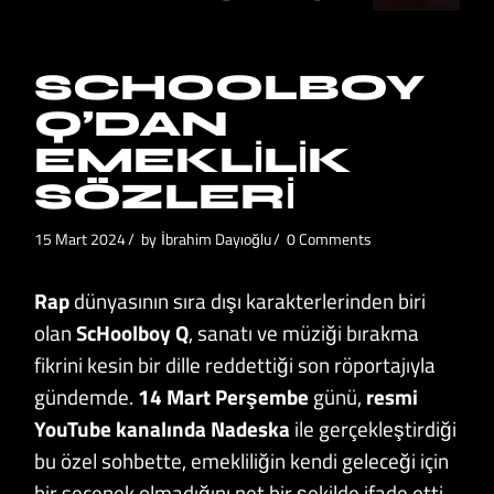
SCHOOLBOY
Q’DAN
EMEKLILIK
SÖZLERI
15 Mart 2024
by
İbrahim Dayıoğlu
0 Comments
Rap
dünyasının sıra dışı karakterlerinden biri
olan
ScHoolboy Q
, sanatı ve müziği bırakma
fikrini kesin bir dille reddettiği son röportajıyla
gündemde.
14 Mart Perşembe
günü,
resmi
YouTube kanalında Nadeska
ile gerçekleştirdiği
bu özel sohbette, emekliliğin kendi geleceği için
bir seçenek olmadığını net bir şekilde ifade etti.