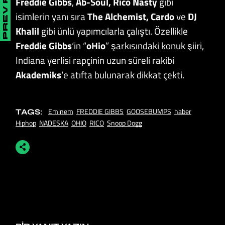
PREV POST
Freddie Gibbs
,
Ab-Soul, Rico Nasty
gibi
isimlerin yanı sıra
The Alchemist, Cardo
ve
DJ
Khalil
gibi ünlü yapımcılarla çalıştı. Özellikle
Freddie Gibbs
‘in “
oHio
” şarkısındaki konuk şiiri,
Indiana yerlisi rapçinin uzun süreli rakibi
Akademiks
‘e atıfta bulunarak dikkat çekti.
Eminem
FREDDIE GIBBS
GOOSEBUMPS
haber
TAGS:
Hiphop
NADESKA
OHIO
RICO
Snoop Dogg