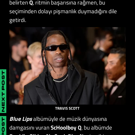
belirten
Q
, ritmin başarısına rağmen, bu
seçiminden dolayı pişmanlık duymadığını dile
getirdi.
NEXT POST
TRAVIS SCOTT
Blue Lips
albümüyle de müzik dünyasına
damgasını vuran
ScHoolboy Q
, bu albümde