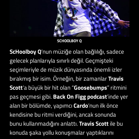
SCHOOLBOY Q
ScHoolboy Q
‘nun müziğe olan bağlılığı, sadece
gelecek planlarıyla sınırlı değil. Geçmişteki
seçimleriyle de müzik dünyasında önemli izler
bırakmış bir isim. Örneğin, bir zamanlar
Travis
Scott
‘a büyük bir hit olan “
Goosebumps
” ritmini
pas geçmesi gibi.
Back On Figg podcast
‘inde yer
alan bir bölümde, yapımcı
Cardo
‘nun ilk önce
kendisine bu ritmi verdiğini, ancak sonunda
bunu kullanmadığını anlattı.
Travis Scott
ile bu
konuda şaka yollu konuşmalar yaptıklarını