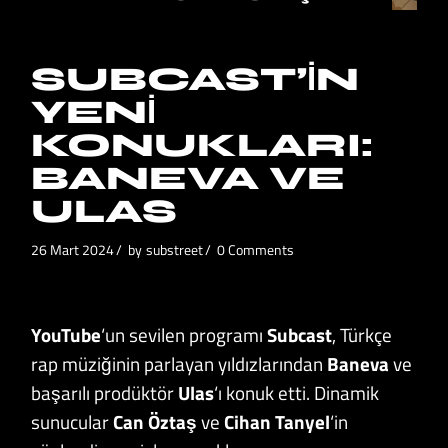
SUBCAST’IN
YENI
KONUKLARI:
BANEVA VE
ULAS
26 Mart 2024
by
substreet
0 Comments
YouTube
‘un sevilen programı
Subcast
, Türkçe
rap müziğinin parlayan yıldızlarından
Baneva
ve
başarılı prodüktör
Ulas
‘ı konuk etti. Dinamik
sunucular
Can Öztaş
ve
Cihan Tanyel
‘in