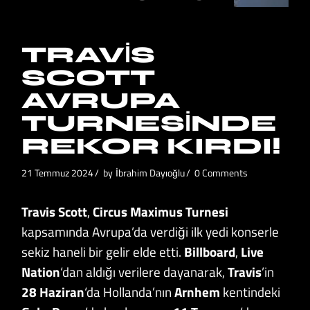
TRAVIS
SCOTT
AVRUPA
TURNESINDE
REKOR KIRDI!
21 Temmuz 2024
by
İbrahim Dayıoğlu
0 Comments
Travis Scott
,
Circus
Maximus Turnesi
kapsamında Avrupa’da verdiği ilk yedi konserle
sekiz haneli bir gelir elde etti.
Billboard
,
Live
Nation
‘dan aldığı verilere dayanarak,
Travis
’in
28 Haziran
‘da Hollanda’nın
Arnhem
kentindeki