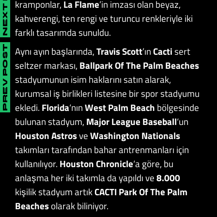
NEXT POST
kramponlar,
La Flame
’in imzası olan beyaz,
kahverengi, ten rengi ve turuncu renkleriyle iki
farklı tasarımda sunuldu.
PREV POST
Aynı ayın başlarında,
Travis Scott
’ın
Cacti
sert
seltzer markası,
Ballpark Of The Palm Beaches
stadyumunun isim haklarını satın alarak,
kurumsal iş birlikleri listesine bir spor stadyumu
ekledi.
Florida
‘nın
West Palm Beach
bölgesinde
bulunan stadyum,
Major League Baseball
‘un
Houston Astros
ve
Washington Nationals
takımları tarafından bahar antrenmanları için
kullanılıyor.
Houston Chronicle
‘a göre, bu
anlaşma her iki takımla da yapıldı ve
8.000
kişilik stadyum artık
CACTI Park Of The Palm
Beaches
olarak biliniyor.