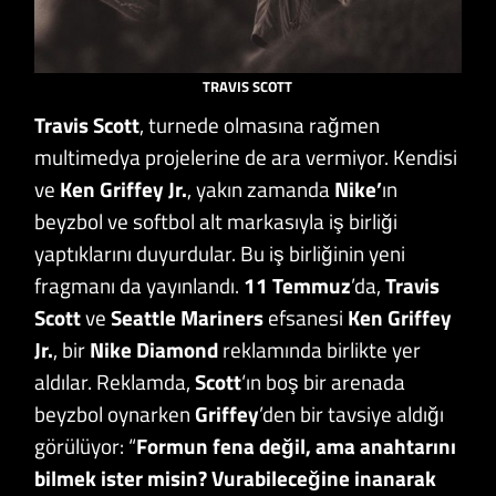
TRAVIS SCOTT
Travis Scott
, turnede olmasına rağmen
multimedya projelerine de ara vermiyor. Kendisi
ve
Ken Griffey Jr.
, yakın zamanda
Nike’
ın
beyzbol ve softbol alt markasıyla iş birliği
yaptıklarını duyurdular. Bu iş birliğinin yeni
fragmanı da yayınlandı.
11 Temmuz
’da,
Travis
Scott
ve
Seattle Mariners
efsanesi
Ken Griffey
Jr.
, bir
Nike Diamond
reklamında birlikte yer
aldılar. Reklamda,
Scott
‘ın boş bir arenada
beyzbol oynarken
Griffey
’den bir tavsiye aldığı
görülüyor: “
Formun fena değil, ama anahtarını
bilmek ister misin? Vurabileceğine inanarak