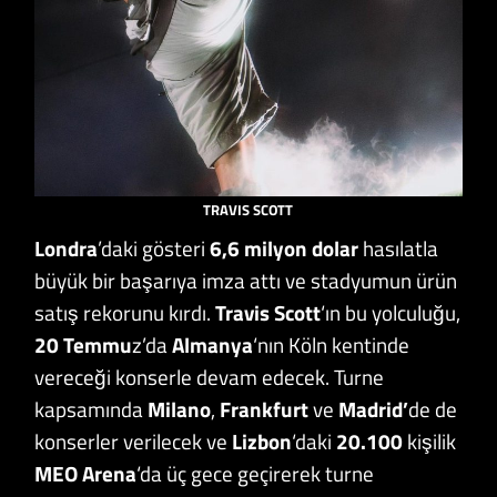
TRAVIS SCOTT
Londra
’daki gösteri
6,6 milyon dolar
hasılatla
büyük bir başarıya imza attı ve stadyumun ürün
satış rekorunu kırdı.
Travis Scott
‘ın bu yolculuğu,
20 Temmu
z’da
Almanya
‘nın Köln kentinde
vereceği konserle devam edecek. Turne
kapsamında
Milano
,
Frankfurt
ve
Madrid’
de de
konserler verilecek ve
Lizbon
‘daki
20.100
kişilik
MEO Arena
‘da üç gece geçirerek turne