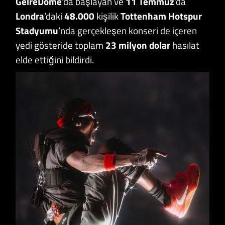
GelreDome
‘da başlayan ve
11 Temmuz
‘da
Londra
‘daki
48.000
kişilik
Tottenham Hotspur
Stadyumu
‘nda gerçekleşen konseri de içeren
yedi gösteride toplam
23 milyon dolar
hasılat
elde ettiğini bildirdi.