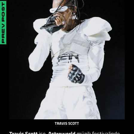
PREV POST
TRAVIS SCOTT
Travis Scott
ise,
Astroworld
müzik festivalinde