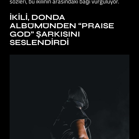
sözleri, bu ikilinin arasındaki bağı vurguluyor.
İKILI, DONDA
ALBÜMÜNDEN “PRAISE
GOD” ŞARKISINI
SESLENDIRDI