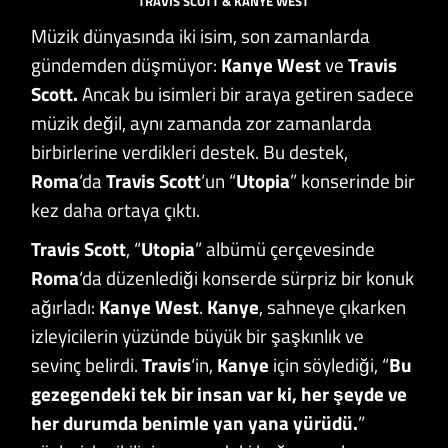
TRAVIS SCOTT & KANYE WEST
Müzik dünyasında iki isim, son zamanlarda
gündemden düşmüyor:
Kanye West
ve
Travis
Scott.
Ancak bu isimleri bir araya getiren sadece
müzik değil, aynı zamanda zor zamanlarda
birbirlerine verdikleri destek. Bu destek,
Roma
‘da
Travis Scott
‘un “
Utopia
” konserinde bir
kez daha ortaya çıktı.
Travis Scott
, “
Utopia
” albümü çerçevesinde
Roma
‘da düzenlediği konserde sürpriz bir konuk
ağırladı:
Kanye West
.
Kanye
, sahneye çıkarken
izleyicilerin yüzünde büyük bir şaşkınlık ve
sevinç belirdi.
Travis
‘in,
Kanye
için söylediği, “
Bu
gezegendeki tek bir insan var ki, her şeyde ve
her durumda benimle yan yana yürüdü.
”