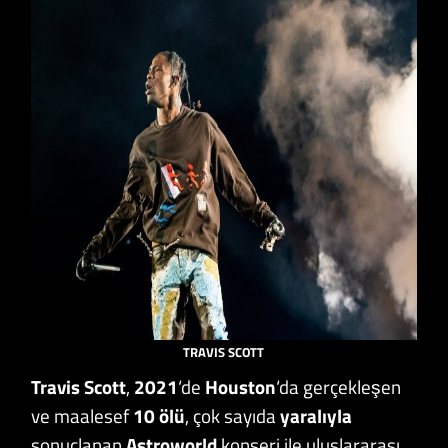
TRAVIS SCOTT
Travis Scott
,
2021
‘de
Houston
‘da gerçekleşen
ve maalesef
10 ölü
, çok sayıda
yaralıyla
sonuçlanan
Astroworld
konseri ile uluslararası