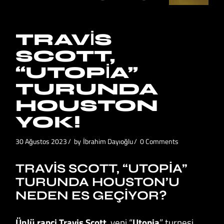
TRAVIS
SCOTT,
“UTOPIA”
TURUNDA
HOUSTON
YOK!
30 Ağustos 2023
by
İbrahim Dayıoğlu
0 Comments
TRAVIS SCOTT, “UTOPIA”
TURUNDA HOUSTON’U
NEDEN ES GEÇIYOR?
Ünlü rapçi Travis Scott
, yeni “
Utopia
” turnesi