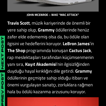
JOHN MCENROE – NIKE “MAC ATTACK”
Travis Scott
, müzik kariyerinde de önemli bir
yere sahip olup,
Grammy
ödüllerinde henüz
zafer elde edememiş olsa da, bu ödüle olan
NEXT POST
ilgisini ve hedeflerini koruyor.
LeBron James
‘in
The Shop
programında konuşan
Cactus Jack
,
rap meslektaşları tarafından küçümsenmenin
yanı sıra,
Kayıt Akademisi
‘nin ilgisizliğinden
duyduğu hayal kırıklığını dile getirdi.
Grammy
PREV POST
ödüllerinin geçmişte sahip olduğu itibarı ve
önemi vurgulayan sanatçı, zorluklara rağmen
hala bu ödülü kazanma arzusunu koruyor.