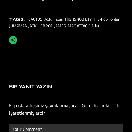
CACTUS JACK
haber
HIGHSNOBIETY
Hip-hop
Jordan
TAGS:
JUMPMAN JACK
LEBRON JAMES
MAC ATTACK
Nike
BIR YANIT YAZIN
E-posta adresiniz yayınlanmayacak.
Gerekli alanlar
*
ile
işaretlenmişlerdir