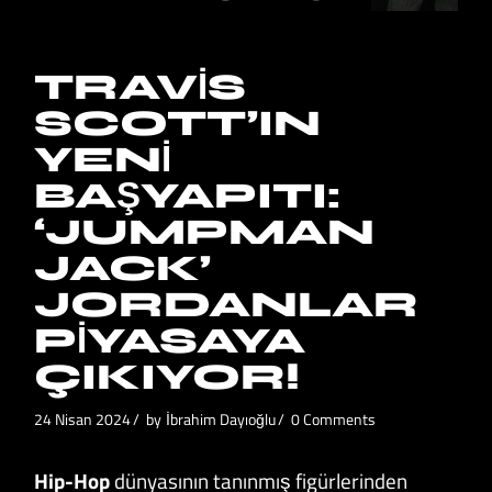
TRAVIS
SCOTT’IN
YENI
BAŞYAPITI:
‘JUMPMAN
JACK’
JORDANLAR
PIYASAYA
ÇIKIYOR!
24 Nisan 2024
by
İbrahim Dayıoğlu
0 Comments
Hip-Hop
dünyasının tanınmış figürlerinden