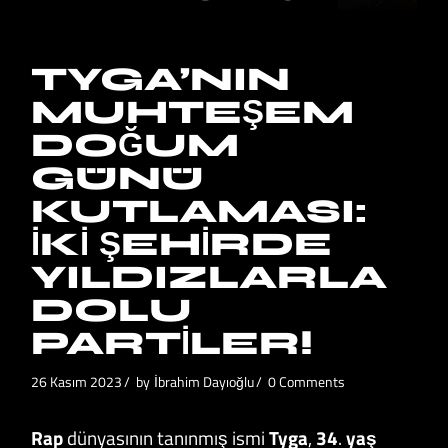
TYGA’NIN
MUHTEŞEM
DOĞUM
GÜNÜ
KUTLAMASI:
İKI ŞEHIRDE
YILDIZLARLA
DOLU
PARTILER!
26 Kasım 2023
by
İbrahim Dayıoğlu
0 Comments
Rap
dünyasının tanınmış ismi
Tyga
,
34
.
yaş