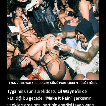
TYGA VE LIL WAYNE – DOĞUM GÜNÜ PARTİSİNDEN GÖRÜNTÜLER
Tyga
‘nın uzun süreli dostu
Lil Wayne
‘in de
katıldığı bu gecede, “
Make It Rain
” şarkısının
yankıları arasında, partinin enerjisi tavan yaptı.