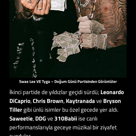
Swae Lee VE Tyga – Doğum Günü Partisinden Görüntüler
İkinci partide de yıldızlar geçidi sürdü;
Leonardo
DiCaprio
,
Chris Brown
,
Kaytranada
ve
Bryson
Tiller
gibi ünlü isimler bu özel gecede yer aldı.
Saweetie
,
DDG
ve
310Babii
ise canlı
performanslarıyla geceye müzikal bir ziyafet
sundular.