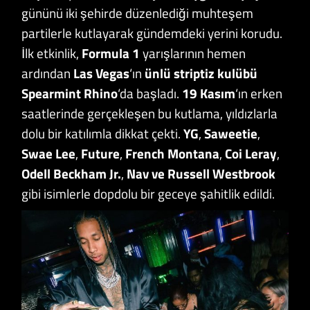
gününü iki şehirde düzenlediği muhteşem
partilerle kutlayarak gündemdeki yerini korudu.
İlk etkinlik,
Formula 1
yarışlarının hemen
ardından
Las Vegas
‘ın
ünlü striptiz kulübü
Spearmint Rhino
‘da başladı.
19 Kasım
‘ın erken
saatlerinde gerçekleşen bu kutlama, yıldızlarla
dolu bir katılımla dikkat çekti.
YG
,
Saweetie
,
Swae Lee
,
Future
,
French Montana
,
Coi Leray
,
Odell Beckham Jr.
,
Nav ve Russell Westbrook
gibi isimlerle dopdolu bir geceye şahitlik edildi.