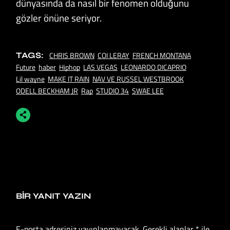
dünyasında da nasıl bir fenomen olduğunu
gözler önüne seriyor.
CHRIS BROWN
COI LERAY
FRENCH MONTANA
TAGS:
Future
haber
Hiphop
LAS VEGAS
LEONARDO DICAPRIO
Lil wayne
MAKE IT RAIN
NAV VE RUSSEL WESTBROOK
ODELL BECKHAM JR
Rap
STUDIO 34
SWAE LEE
BIR YANIT YAZIN
E-posta adresiniz yayınlanmayacak.
Gerekli alanlar
*
ile