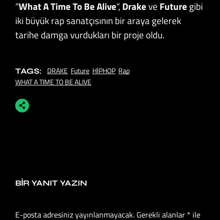
“
What A Time To Be Alive
“,
Drake
ve
Future
gibi
iki büyük rap sanatçısının bir araya gelerek
tarihe damga vurdukları bir proje oldu.
DRAKE
Future
HİPHOP
Rap
TAGS:
WHAT A TIME TO BE ALIVE
BIR YANIT YAZIN
E-posta adresiniz yayınlanmayacak.
Gerekli alanlar
*
ile