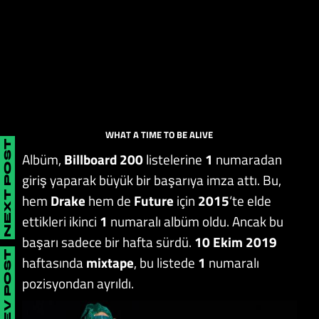
WHAT A TIME TO BE ALIVE
NEXT POST
Albüm,
Billboard 200
listelerine
1
numaradan
giriş yaparak büyük bir başarıya imza attı. Bu,
hem
Drake
hem de
Future
için
2015
‘te elde
ettikleri ikinci
1
numaralı albüm oldu. Ancak bu
başarı sadece bir hafta sürdü.
10 Ekim 2019
PREV POST
haftasında
mixtape
, bu listede
1
numaralı
pozisyondan ayrıldı.