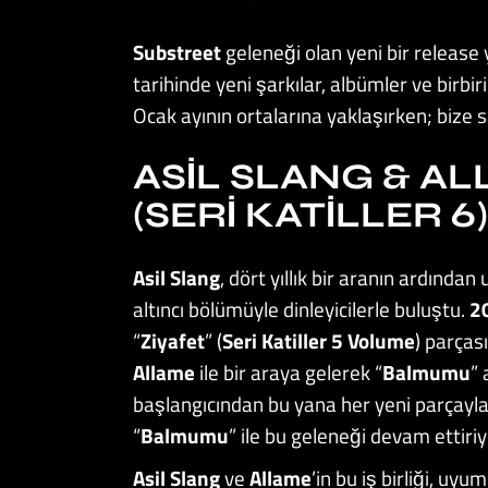
Substreet
geleneği olan yeni bir release 
tarihinde yeni şarkılar, albümler ve birbi
Ocak ayının ortalarına yaklaşırken; bize sa
ASIL SLANG & A
(SERI KATILLER 6)
Asil Slang
, dört yıllık bir aranın ardında
altıncı bölümüyle dinleyicilerle buluştu.
2
“
Ziyafet
” (
Seri Katiller 5 Volume
) parças
Allame
ile bir araya gelerek “
Balmumu
” 
başlangıcından bu yana her yeni parçayla
“
Balmumu
” ile bu geleneği devam ettiriy
Asil Slang
ve
Allame
’in bu iş birliği, uy