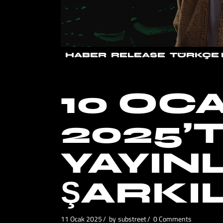
HABER
RELEASE
TÜRKÇE 
10 OC
2025’
YAYIN
ŞARKI
11 Ocak 2025
by
substreet
0 Comments