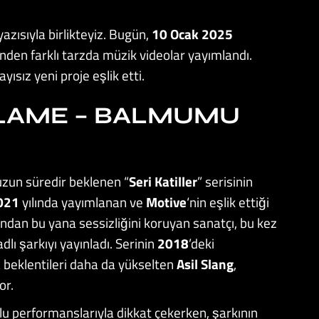
yazısıyla birlikteyiz. Bugün,
10 Ocak 2025
rinden farklı tarzda müzik videolar yayımlandı.
yısız yeni proje eşlik etti.
LLAME – BALMUMU
n uzun süredir beklenen “
Seri Katiller
” serisinin
021
yılında yayımlanan ve
Motive
‘nin eşlik ettiği
ından bu yana sessizliğini koruyan sanatçı, bu kez
adlı şarkıyı yayınladı. Serinin
2018
’deki
 beklentileri daha da yükselten
Asil Slang
,
or.
umlu performanslarıyla dikkat çekerken, şarkının