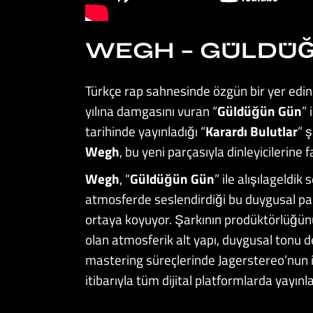
WEGH – GÜLDÜ
Türkçe rap sahnesinde özgün bir yer edi
yılına damgasını vuran “
Güldüğün Gün
” 
tarihinde yayınladığı “
Karardı Bulutlar
” 
Wegh
, bu yeni parçasıyla dinleyicilerine f
Wegh
, “
Güldüğün
Gün
” ile alışılageldik
atmosferde seslendirdiği bu duygusal parç
ortaya koyuyor. Şarkının prodüktörlüğü
olan atmosferik alt yapı, duygusal tonu 
mastering süreçlerinde Jagerstereo’nun 
itibarıyla tüm dijital platformlarda yayınl