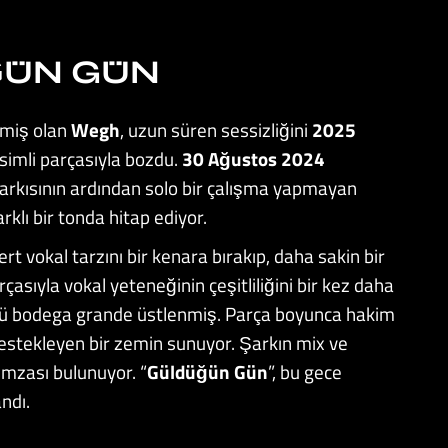
ĞÜN GÜN
nmiş olan
Wegh
, uzun süren sessizliğini
2025
isimli parçasıyla bozdu.
30 Ağustos 2024
şarkısının ardından solo bir çalışma yapmayan
arklı bir tonda hitap ediyor.
 sert vokal tarzını bir kenara bırakıp, daha sakin bir
asıyla vokal yeteneğinin çeşitliliğini bir kez daha
nü bodega grande üstlenmiş. Parça boyunca hakim
destekleyen bir zemin sunuyor. Şarkın mix ve
imzası bulunuyor. “
Güldüğün
Gün
”, bu gece
andı.