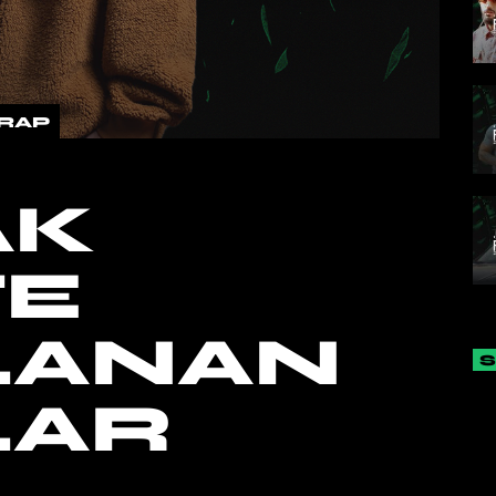
RAP
AK
TE
LANAN
LAR