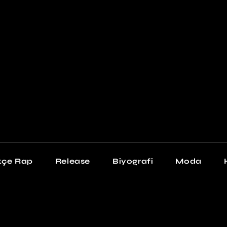
Newschool
Snea
Stil
kçe Rap
Release
Biyografi
Moda
chool
Sneakers
Stil