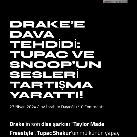
DRAKE’E
DAVA
TEHDIDI:
TUPAC VE
SNOOP’UN
SESLERI
TARTIŞMA
YARATTI!
27 Nisan 2024
by
İbrahim Dayıoğlu
0 Comments
Drake
’in son
diss şarkısı
“
Taylor Made
Freestyle
“,
Tupac Shakur
’un mülkünün yapay