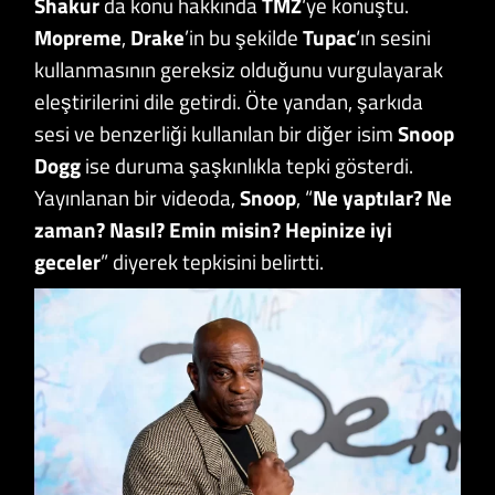
Shakur
da konu hakkında
TMZ
‘ye konuştu.
Mopreme
,
Drake
’in bu şekilde
Tupac
‘ın sesini
kullanmasının gereksiz olduğunu vurgulayarak
eleştirilerini dile getirdi. Öte yandan, şarkıda
sesi ve benzerliği kullanılan bir diğer isim
Snoop
Dogg
ise duruma şaşkınlıkla tepki gösterdi.
Yayınlanan bir videoda,
Snoop
, “
Ne yaptılar? Ne
zaman? Nasıl? Emin misin? Hepinize iyi
geceler
” diyerek tepkisini belirtti.