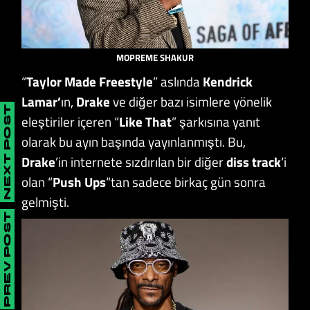
MOPREME SHAKUR
“
Taylor Made Freestyle
” aslında
Kendrick
Lamar’
ın,
Drake
ve diğer bazı isimlere yönelik
NEXT POST
eleştiriler içeren “
Like That
” şarkısına yanıt
olarak bu ayın başında yayınlanmıştı. Bu,
Drake
’in internete sızdırılan bir diğer
diss track
‘i
olan “
Push Ups
“tan sadece birkaç gün sonra
gelmişti.
PREV POST