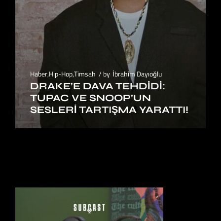
Haber
,
Hip-Hop
,
Timsah
by
İbrahim Dayıoğlu
DRAKE’E DAVA TEHDIDI:
TUPAC VE SNOOP’UN
SESLERI TARTIŞMA YARATTI!