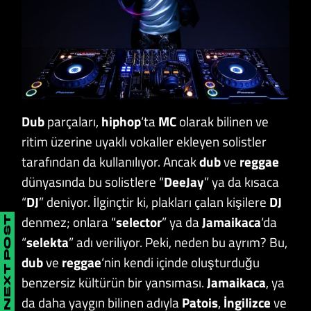
Dub
parçaları,
hiphop
‘ta
MC
olarak bilinen ve
ritim üzerine uyaklı vokaller ekleyen solistler
tarafından da kullanılıyor. Ancak
dub
ve
reggae
dünyasında bu solistlere “
DeeJay
” ya da kısaca
“
DJ
” deniyor. İlginçtir ki, plakları çalan kişilere
DJ
denmez; onlara “
selector
” ya da
Jamaikaca
‘da
NEXT POST
“
selekta
” adı veriliyor. Peki, neden bu ayrım? Bu,
dub
ve
reggae
‘nin kendi içinde oluşturduğu
benzersiz kültürün bir yansıması.
Jamaikaca
, ya
da daha yaygın bilinen adıyla
Patois
,
İngilizce
ve