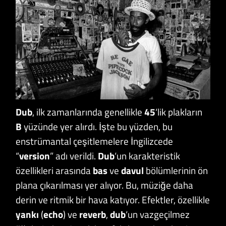
Dub
, ilk zamanlarında genellikle
45
‘lik plakların
B
yüzünde yer alırdı. İşte bu yüzden, bu
enstrümantal çeşitlemelere İngilizcede
“
version
” adı verildi.
Dub
‘un karakteristik
özellikleri arasında
bas
ve
davul
bölümlerinin ön
plana çıkarılması yer alıyor. Bu, müziğe daha
derin ve ritmik bir hava katıyor. Efektler, özellikle
yankı
(
echo
) ve
reverb
,
dub
‘un vazgeçilmez