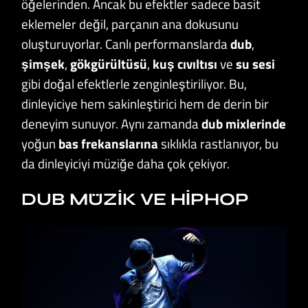
öğelerinden. Ancak bu efektler sadece basit
eklemeler değil, parçanın ana dokusunu
oluşturuyorlar. Canlı performanslarda
dub
,
şimşek
,
gökgürültüsü
,
kuş
cıvıltısı
ve
su
sesi
gibi doğal efektlerle zenginleştiriliyor. Bu,
dinleyiciye hem sakinleştirici hem de derin bir
deneyim sunuyor. Aynı zamanda
dub mixlerinde
yoğun
bas frekanslarına
sıklıkla rastlanıyor, bu
da dinleyiciyi müziğe daha çok çekiyor.
DUB MÜZIK VE HIPHOP