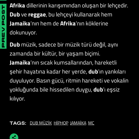
Afrika
dillerinin karışımından oluşan bir lehçedir.
PREV POST
Dub
ve
reggae
, bu lehçeyi kullanarak hem
Jamaika
‘nın hem de
Afrika
‘nın köklerine
dokunuyor.
Dub
müzik, sadece bir müzik türü değil, aynı
zamanda bir kültür, bir yaşam biçimi.
Jamaika
‘nın sıcak kumsallarından, hareketli
şehir hayatına kadar her yerde,
dub
‘ın yankıları
duyuluyor. Basın gücü, ritmin hareketi ve vokalin
yokluğunda bile hissedilen duygu,
dub
‘ı eşsiz
kılıyor.
DUB MÜZİK
HİPHOP
JAMAİKA
MC
TAGS: