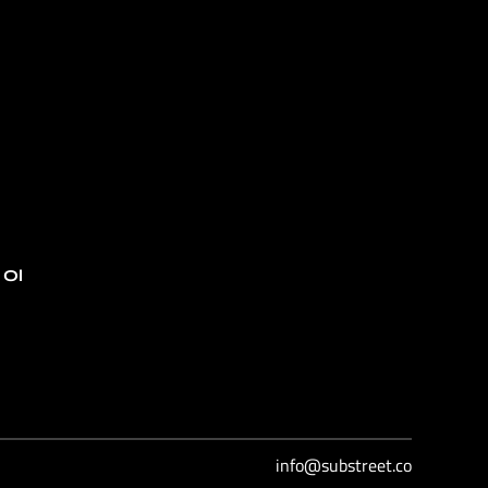
 Ol
info@substreet.co