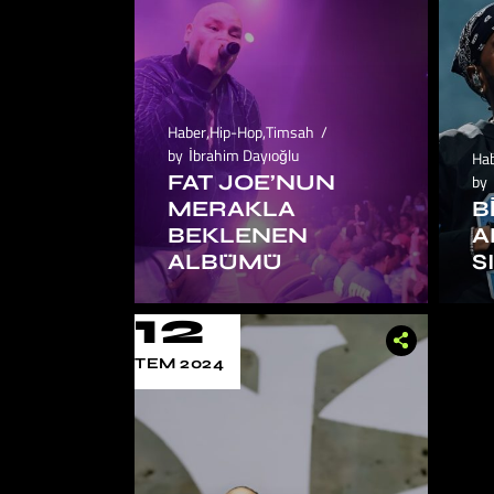
Haber
,
Hip-Hop
,
Timsah
by
İbrahim Dayıoğlu
Ha
FAT JOE’NUN
by
MERAKLA
B
BEKLENEN
A
ALBÜMÜ
S
12
TEM 2024