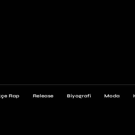
Newschool
Snea
Stil
kçe Rap
Release
Biyografi
Moda
chool
Sneakers
Stil