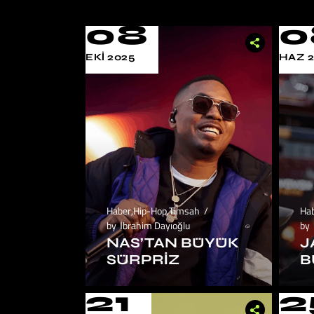
08
0
EKI 2025
HAZ 
Haber
,
Hip-Hop
,
Timsah
Ha
by
İbrahim Dayıoğlu
by
NAS’TAN BÜYÜK
J
SÜRPRIZ
B
21
2