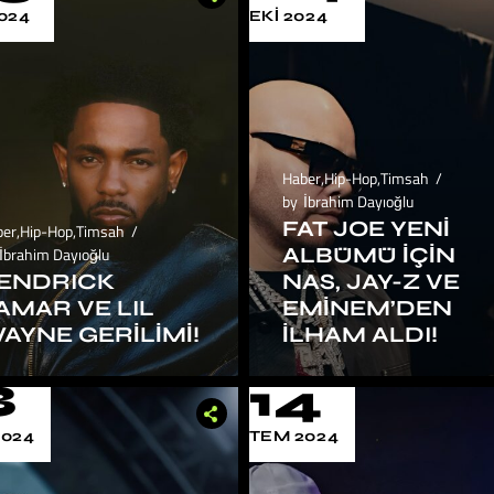
024
EKI 2024
Haber
,
Hip-Hop
,
Timsah
by
İbrahim Dayıoğlu
FAT JOE YENI
ber
,
Hip-Hop
,
Timsah
ALBÜMÜ İÇIN
İbrahim Dayıoğlu
ENDRICK
NAS, JAY-Z VE
AMAR VE LIL
EMINEM’DEN
AYNE GERILIMI!
İLHAM ALDI!
8
14
2024
TEM 2024