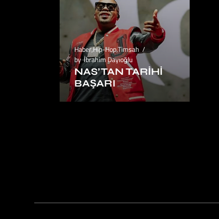
Haber
,
Hip-Hop
,
Timsah
by
İbrahim Dayıoğlu
NAS’TAN TARIHI
BAŞARI
1
2
3