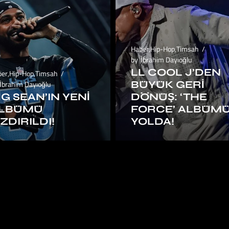
Haber
,
Hip-Hop
,
Timsah
by
İbrahim Dayıoğlu
LL COOL J’DEN
ber
,
Hip-Hop
,
Timsah
BÜYÜK GERI
İbrahim Dayıoğlu
IG SEAN’IN YENI
DÖNÜŞ: ‘THE
LBÜMÜ
FORCE’ ALBÜM
IZDIRILDI!
YOLDA!