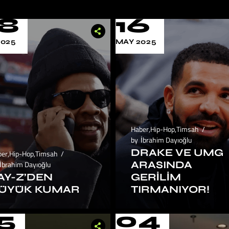
8
16
2025
MAY 2025
Haber
,
Hip-Hop
,
Timsah
by
İbrahim Dayıoğlu
DRAKE VE UMG
ber
,
Hip-Hop
,
Timsah
ARASINDA
İbrahim Dayıoğlu
AY-Z’DEN
GERILIM
ÜYÜK KUMAR
TIRMANIYOR!
5
04