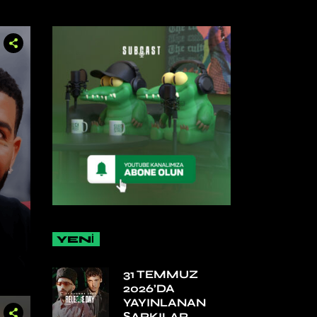
YENİ
31 TEMMUZ
2026’DA
YAYINLANAN
ŞARKILAR