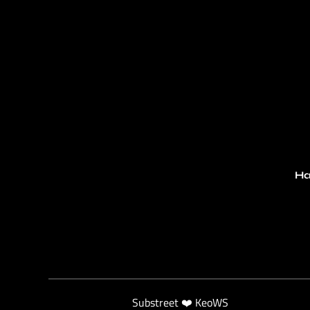
Ha
Substreet ❤️ KeoWS