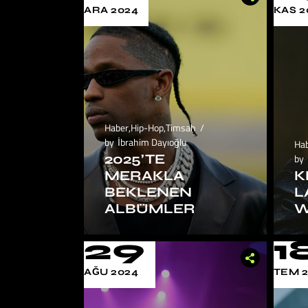
ARA 2024
KAS 2
Haber
,
Hip-Hop
,
Timsah
by
İbrahim Dayıoğlu
Ha
2025’TE
by
MERAKLA
K
BEKLENEN
L
ALBÜMLER
W
29
1
AĞU 2024
TEM 