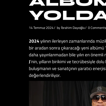
ALBÜ
YOLDA
14 Temmuz 2024
by
İbrahim Dayıoğlu
0 Comment
2024
yılının ilerleyen zamanlarında müzi
bir aradan sonra çıkaracağı yeni albümü 
daha yayınlanmadan bile yılın en önemli m
J
‘nin, yılların birikimi ve tecrübesiyle do
buluşmanın ve sanatçının yaratıcı enerjis
değerlendiriliyor.