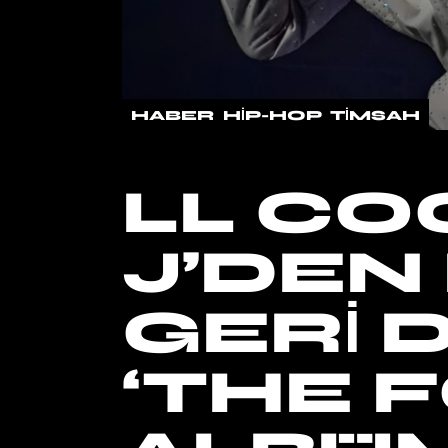
HABER
HIP-HOP
TIMSAH
LL CO
J’DEN
GERI 
‘THE 