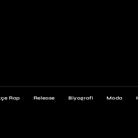
Newschool
Snea
Stil
kçe Rap
Release
Biyografi
Moda
chool
Sneakers
Stil