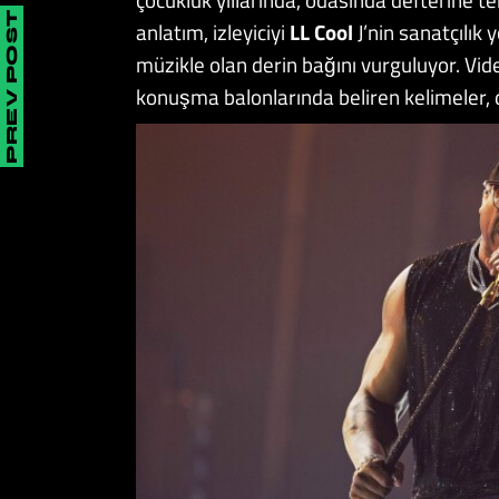
PREV POST
anlatım, izleyiciyi
LL Cool
J’nin sanatçılı
müzikle olan derin bağını vurguluyor. Vid
konuşma balonlarında beliren kelimeler, di