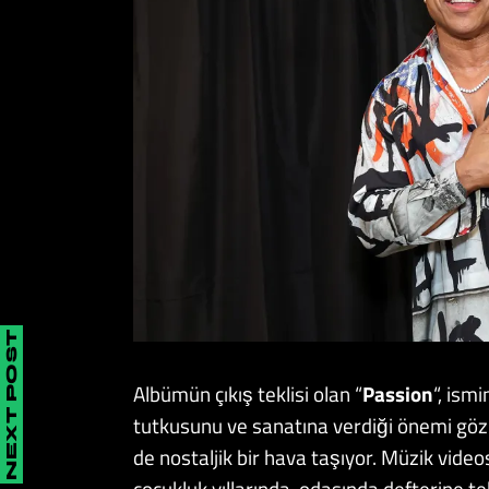
NEXT POST
Albümün çıkış teklisi olan “
Passion
“, ism
tutkusunu ve sanatına verdiği önemi gözl
de nostaljik bir hava taşıyor. Müzik vid
çocukluk yıllarında, odasında defterine 