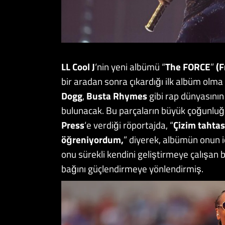
LL Cool J
‘nin yeni albümü “
The FORCE
”
(F
bir aradan sonra çıkardığı ilk albüm olma
Dogg
,
Busta
Rhymes
gibi rap dünyasını
bulunacak. Bu parçaların büyük çoğunlu
Press
‘e verdiği röportajda, “
Çizim tahtas
öğreniyordum,
” diyerek, albümün onun i
onu sürekli kendini geliştirmeye çalışan 
bağını güçlendirmeye yönlendirmiş.