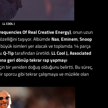
LL COOL J
requencies Of Real Creative Energy)
, onun uzun
 özelliğini taşıyor. Albümde
Nas
,
Eminem
,
Snoop
n büyük isimleri yer alacak ve toplamda 14 parça
ğu
Q-Tip
tarafından üretildi.
LL Cool J, Associated
ına geri dönüp tekrar rap yapmayı
çin bir yeniden doğuş olduğunu belirtti. Bu süreç,
bir sporcu gibi tekrar çalışmaya ve müzikle olan