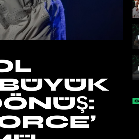
OL
 BÜYÜK
DÖNÜŞ:
FORCE’