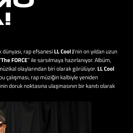
MÜ
!
s
k dünyası, rap efsanesi
LL Cool J
‘nin on yıldan uzun
“
The FORCE
” ile sarsılmaya hazırlanıyor. Albüm,
üzikal olaylarından biri olarak görülüyor.
LL Cool
lu bu çalışması, rap müziğin kalbiyle yeniden
inin doruk noktasına ulaşmasının bir kanıtı olarak