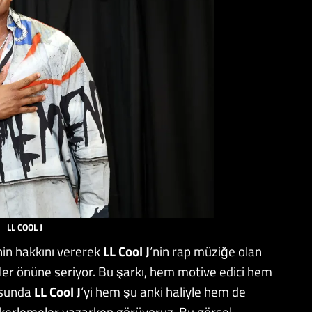
LL COOL J
inin hakkını vererek
LL Cool J
‘nin rap müziğe olan
er önüne seriyor. Bu şarkı, hem motive edici hem
eosunda
LL Cool J
‘yi hem şu anki haliyle hem de
tekerlemeler yazarken görüyoruz. Bu görsel