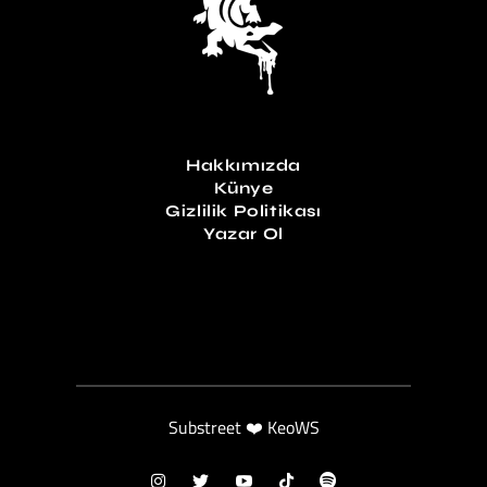
Hakkımızda
Künye
Gizlilik Politikası
Yazar Ol
Substreet ❤️ KeoWS