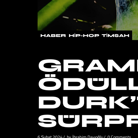
HABER
HIP-HOP
TIMSAH
GRAM
ÖDÜLL
DURK
SÜRPR
6 Şubat 2024
by
İbrahim Dayıoğlu
0 Comments