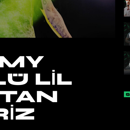
MY
Ü LIL
’TAN
IZ