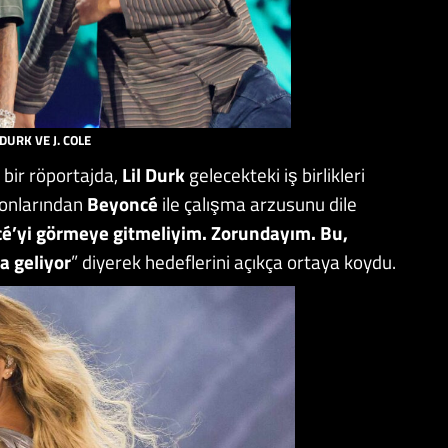
 DURK VE J. COLE
n bir röportajda,
Lil Durk
gelecekteki iş birlikleri
konlarından
Beyoncé
ile çalışma arzusunu dile
cé’yi görmeye gitmeliyim. Zorundayım. Bu,
a geliyor
” diyerek hedeflerini açıkça ortaya koydu.