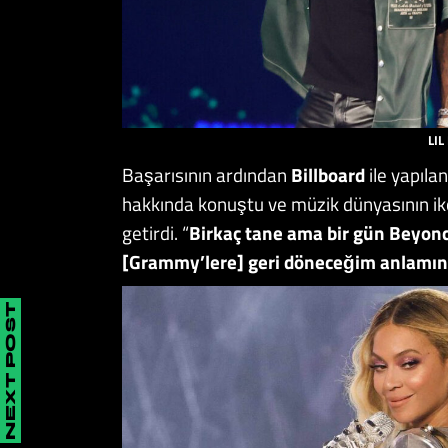
LIL
Başarısının ardından
Billboard
ile yapıla
hakkında konuştu ve müzik dünyasının i
getirdi. “
Birkaç tane ama bir gün Beyon
[Grammy’lere] geri döneceğim anlamın
NEXT POST