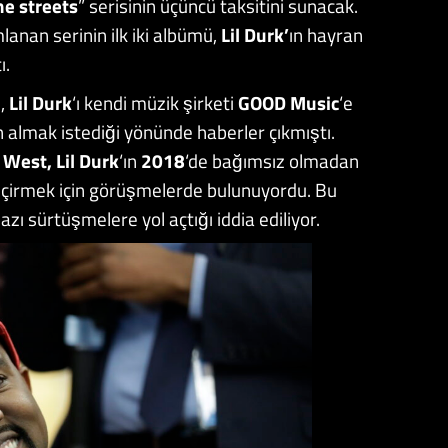
he streets
” serisinin üçüncü taksitini sunacak.
mlanan serinin ilk iki albümü,
Lil Durk’
ın hayran
ı.
n,
Lil Durk
‘ı kendi müzik şirketi
GOOD Music
‘e
 almak istediği yönünde haberler çıkmıştı.
West, Lil Durk
‘ın
2018
‘de bağımsız olmadan
geçirmek için görüşmelerde bulunuyordu. Bu
azı sürtüşmelere yol açtığı iddia ediliyor.