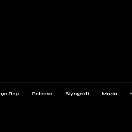
Newschool
Snea
Stil
kçe Rap
Release
Biyografi
Moda
chool
Sneakers
Stil