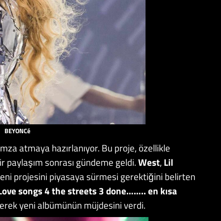
BEYONCé
imza atmaya hazırlanıyor. Bu proje, özellikle
bir paylaşım sonrası gündeme geldi.
West
,
Lil
yeni projesini piyasaya sürmesi gerektiğini belirten
Love songs 4 the streets 3 done…….. en kısa
ererek yeni albümünün müjdesini verdi.