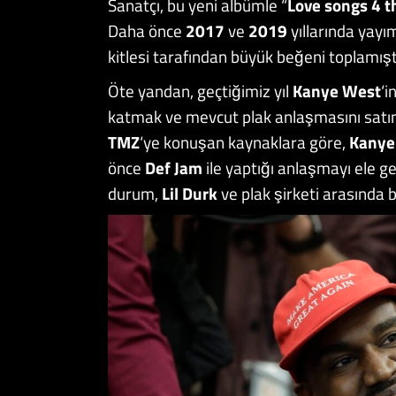
Sanatçı, bu yeni albümle “
Love songs 4 t
Daha önce
2017
ve
2019
yıllarında yayı
kitlesi tarafından büyük beğeni toplamışt
Öte yandan, geçtiğimiz yıl
Kanye West
‘i
katmak ve mevcut plak anlaşmasını satın
TMZ
‘ye konuşan kaynaklara göre,
Kanye 
önce
Def Jam
ile yaptığı anlaşmayı ele 
durum,
Lil Durk
ve plak şirketi arasında b