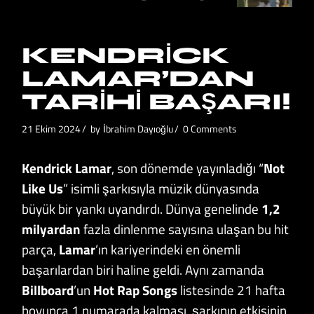
KENDRICK
LAMAR’DAN
TARIHI BAŞARI!
21 Ekim 2024
by
İbrahim Dayıoğlu
0 Comments
Kendrick Lamar
, son dönemde yayınladığı “
Not
Like Us
” isimli şarkısıyla müzik dünyasında
büyük bir yankı uyandırdı. Dünya genelinde
1,2
milyardan
fazla dinlenme sayısına ulaşan bu hit
parça,
Lamar
’ın kariyerindeki en önemli
başarılardan biri haline geldi. Aynı zamanda
Billboard
’un
Hot Rap Songs
listesinde 21 hafta
boyunca 1 numarada kalması, şarkının etkisinin