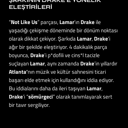
ŞARKININ DRAKE’E YÖNELIK
ELEŞTIRILERI
“
Not Like Us
” parçası,
Lamar
’ın
Drake
ile
yaşadığı çekişme döneminde bir dönüm noktası
olarak dikkat çekiyor. Şarkıda
Lamar
,
Drake
‘i
ağır bir şekilde eleştiriyor. 4 dakikalık parça
boyunca,
Drake
’i p*dofili ve cins*l tacizle
suçlayan
Lamar
, aynı zamanda
Drake
’in yıllardır
Atlanta’
nın müzik ve kültür sahnesini ticari
başarı elde etmek için kullandığını iddia ediyor.
Bu iddialarını daha da ileri taşıyan
Lamar
,
Drake
’i “
sömürgeci
” olarak tanımlayarak sert
bir tavır sergiliyor.