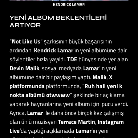
KENDRICK LAMAR
YENI ALBÜM BEKLENTILERI
ARTIYOR
“
Not Like Us
” şarkısının büyük başarısının
ardından,
Kendrick Lamar
’ın yeni albümüne dair
söylentiler hızla yayıldı.
TDE
bünyesinde yer alan
Devin Malik
, sosyal medyada
Lamar
’ın yeni
albümüne dair bir paylaşım yaptı.
Malik
,
X
platformunda
platformunda, “
Ruh hali yeni k
nokta albümü otwwww
” şeklinde bir açıklama
yaparak hayranlarına yeni albüm için ipucu verdi.
Ayrıca,
Lamar
ile daha önce birçok kez çalışmış
olan ünlü müzisyen
Terrace Martin
,
Instagram
Live
’da yaptığı açıklamada
Lamar
’ın yeni