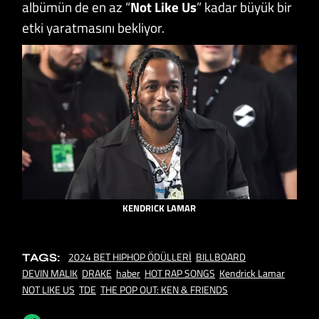
albümün de en az “
Not Like Us
” kadar büyük bir
etki yaratmasını bekliyor.
KENDRICK LAMAR
2024 BET HIPHOP ÖDÜLLERİ
BILLBOARD
TAGS:
DEVIN MALIK
DRAKE
haber
HOT RAP SONGS
Kendrick Lamar
NOT LIKE US
TDE
THE POP OUT: KEN & FRIENDS