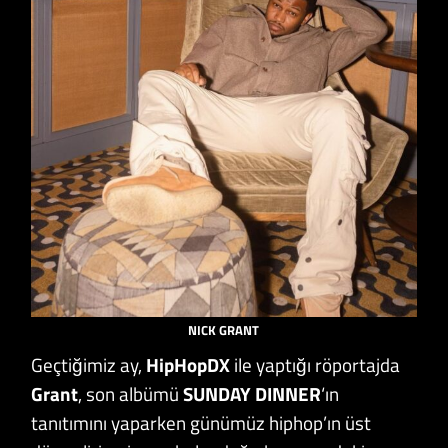
NICK GRANT
Geçtiğimiz ay,
HipHopDX
ile yaptığı röportajda
Grant
, son albümü
SUNDAY DINNER
‘ın
tanıtımını yaparken günümüz hiphop’ın üst