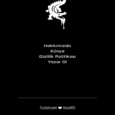
Hakkımızda
Künye
Gizlilik Politikası
Yazar Ol
Substreet ❤️ KeoWS