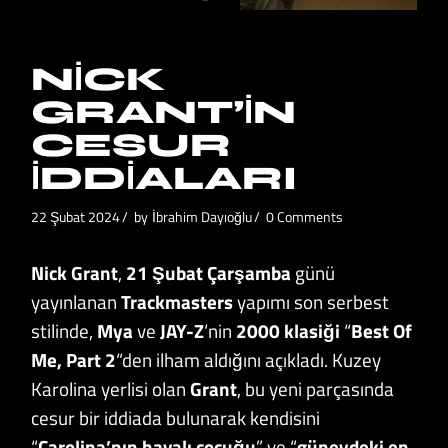
NICK
GRANT’IN
CESUR
İDDIALARI
22 Şubat 2024
by
İbrahim Dayıoğlu
0 Comments
Nick Grant
,
21 Şubat Çarşamba
günü
yayınlanan
Trackmasters
yapımı son serbest
stilinde,
Mya
ve
JAY-Z
‘nin
2000 klasiği
“
Best Of
Me, Part 2
“den ilham aldığını açıkladı. Kuzey
Karolina yerlisi olan
Grant
, bu yeni parçasında
cesur bir iddiada bulunarak kendisini
“
Carolina’nın havalı çocuğu
” ve “
güneydeki en