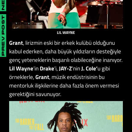
PREV POST
LIL WAYNE
Grant
, lirizmin eski bir erkek kulübü olduğunu
kabul ederken, daha büyük yıldızların desteğiyle
genç yeteneklerin başarılı olabileceğine inanıyor.
Lil Wayne
‘in
Drake
‘i,
JAY-Z
‘nin
J. Cole’
u gibi
örneklerle,
Grant
, müzik endüstrisinin bu
mentorluk ilişkilerine daha fazla önem vermesi
gerektiğini savunuyor.