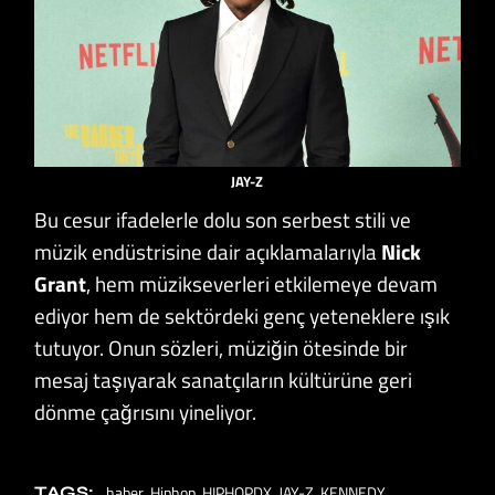
JAY-Z
Bu cesur ifadelerle dolu son serbest stili ve
müzik endüstrisine dair açıklamalarıyla
Nick
Grant
, hem müzikseverleri etkilemeye devam
ediyor hem de sektördeki genç yeteneklere ışık
tutuyor. Onun sözleri, müziğin ötesinde bir
mesaj taşıyarak sanatçıların kültürüne geri
dönme çağrısını yineliyor.
haber
Hiphop
HIPHOPDX
JAY-Z
KENNEDY
TAGS: