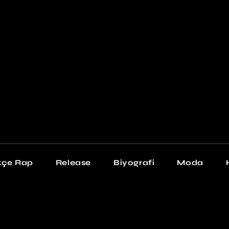
Newschool
Snea
Stil
kçe Rap
Release
Biyografi
Moda
chool
Sneakers
Stil