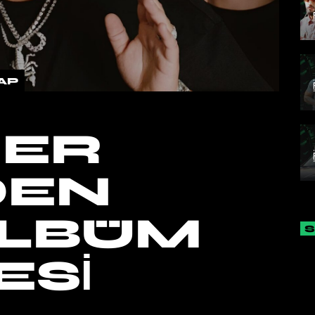
AP
ER
DEN
ALBÜM
ESI