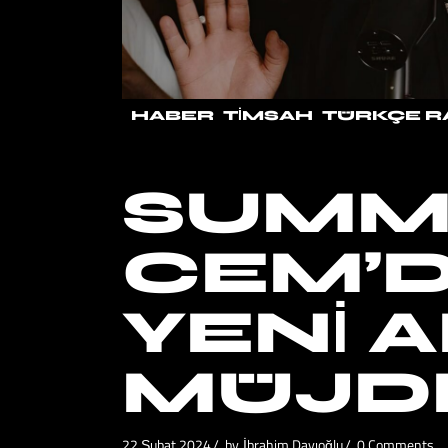
HABER
TIMSAH
TÜRKÇE R
SUMM
CEM’
YENI 
MÜJD
22 Şubat 2024
by
İbrahim Dayıoğlu
0 Comments