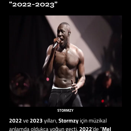
“2022-2023”
STORMZY
2022
ve
2023
yılları,
Stormzy
için müzikal
anlamda oldukça yoğun geçti.
2022
‘de “
Mel