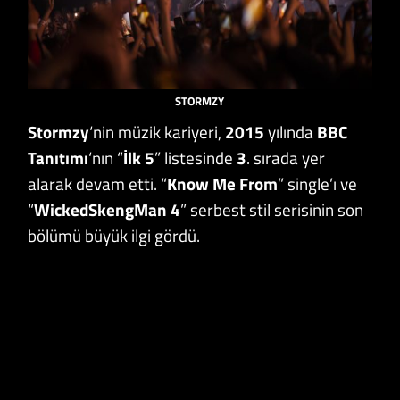
STORMZY
Stormzy
‘nin müzik kariyeri,
2015
yılında
BBC
Tanıtımı
‘nın “
İlk 5
” listesinde
3
. sırada yer
alarak devam etti. “
Know Me From
” single’ı ve
“
WickedSkengMan 4
” serbest stil serisinin son
bölümü büyük ilgi gördü.