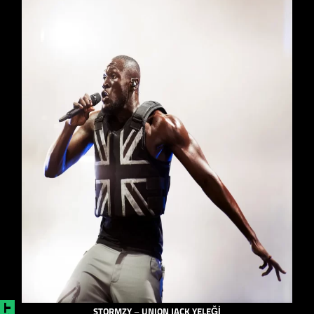
STORMZY
–
UNION JACK YELEĞİ