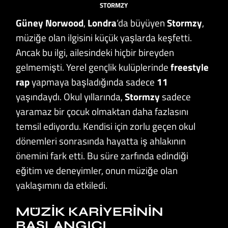
STORMZY
Güney Norwood
,
Londra
‘da büyüyen
Stormzy
,
müziğe olan ilgisini küçük yaşlarda keşfetti.
Ancak bu ilgi, ailesindeki hiçbir bireyden
gelmemişti. Yerel gençlik kulüplerinde
freestyle
rap
yapmaya başladığında sadece
11
yaşındaydı. Okul yıllarında,
Stormzy
sadece
yaramaz bir çocuk olmaktan daha fazlasını
temsil ediyordu. Kendisi için zorlu geçen okul
dönemleri sonrasında hayatta iş ahlakının
önemini fark etti. Bu süre zarfında edindiği
eğitim ve deneyimler, onun müziğe olan
yaklaşımını da etkiledi.
MÜZIK KARIYERININ
BAŞLANGICI