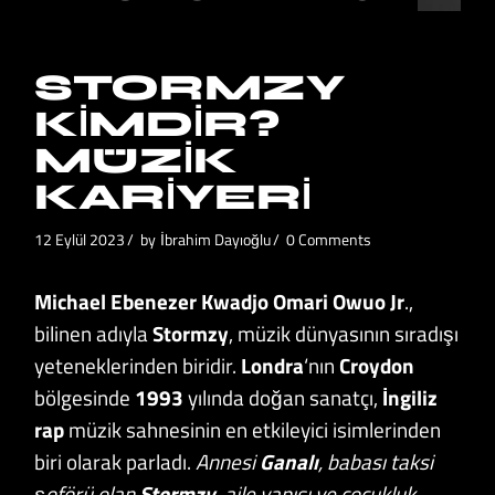
STORMZY
KIMDIR?
MÜZIK
KARIYERI
12 Eylül 2023
by
İbrahim Dayıoğlu
0 Comments
Michael Ebenezer Kwadjo Omari Owuo Jr
.,
bilinen adıyla
Stormzy
, müzik dünyasının sıradışı
yeteneklerinden biridir.
Londra
‘nın
Croydon
bölgesinde
1993
yılında doğan sanatçı,
İngiliz
rap
müzik sahnesinin en etkileyici isimlerinden
biri olarak parladı.
Annesi
Ganalı
, babası taksi
şoförü olan
Stormzy
, aile yapısı ve çocukluk