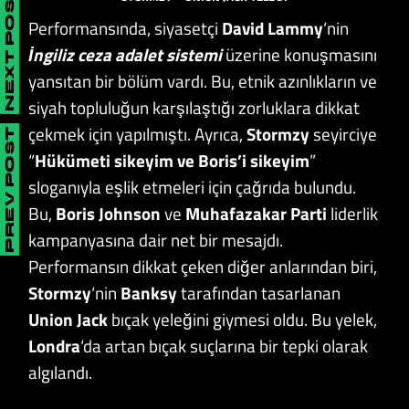
NEXT POST
Performansında, siyasetçi
David Lammy
‘nin
İngiliz ceza adalet sistemi
üzerine konuşmasını
yansıtan bir bölüm vardı. Bu, etnik azınlıkların ve
siyah topluluğun karşılaştığı zorluklara dikkat
çekmek için yapılmıştı. Ayrıca,
Stormzy
seyirciye
PREV POST
“
Hükümeti sikeyim ve Boris’i sikeyim
”
sloganıyla eşlik etmeleri için çağrıda bulundu.
Bu,
Boris Johnson
ve
Muhafazakar Parti
liderlik
kampanyasına dair net bir mesajdı.
Performansın dikkat çeken diğer anlarından biri,
Stormzy
‘nin
Banksy
tarafından tasarlanan
Union Jack
bıçak yeleğini giymesi oldu. Bu yelek,
Londra
‘da artan bıçak suçlarına bir tepki olarak
algılandı.