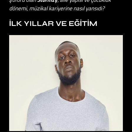
dönemi, müzikal kariyerine nasıl yansıdı?
İLK YILLAR VE EĞITIM