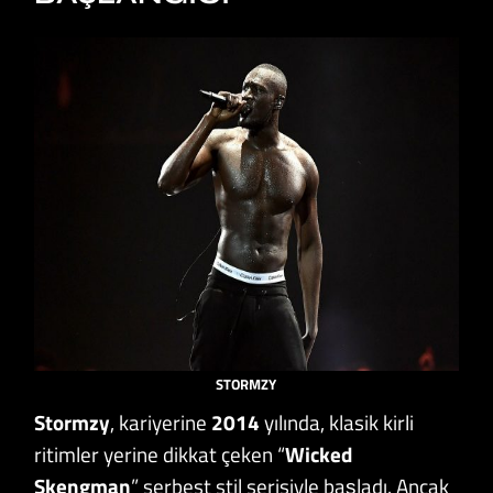
STORMZY
Stormzy
, kariyerine
2014
yılında, klasik kirli
ritimler yerine dikkat çeken “
Wicked
Skengman
” serbest stil serisiyle başladı. Ancak