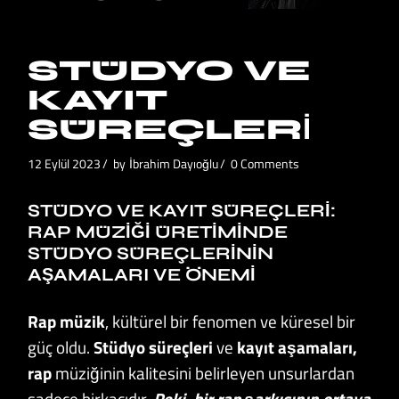
STÜDYO VE
KAYIT
SÜREÇLERI
12 Eylül 2023
by
İbrahim Dayıoğlu
0 Comments
STÜDYO VE KAYIT SÜREÇLERI:
RAP MÜZIĞI ÜRETIMINDE
STÜDYO SÜREÇLERININ
AŞAMALARI VE ÖNEMI
Rap müzik
, kültürel bir fenomen ve küresel bir
güç oldu.
Stüdyo süreçleri
ve
kayıt aşamaları,
rap
müziğinin kalitesini belirleyen unsurlardan
sadece birkaçıdır.
Peki, bir rap şarkısının ortaya